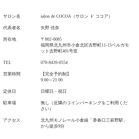
SALON
サロン名
salon de COCOA（サロン ド ココア）
代表者名
矢野 佳奈
所在地
〒802-0085
福岡県北九州市小倉北区吉野町11-15ベルガモ
ット吉野町401号室
TEL
070-8439-0554
営業時間
【完全予約制】
9:00～21:00
定休日
日曜日・祝日
駐車場
無し（近隣のコインパーキングをご利用くだ
さい）
アクセス
北九州モノレール小倉線「香春口三萩野駅」
から徒歩9分