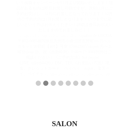
になるのでオススメです！！コーティングを使う際は
上からの下からコームを入れていただくことをオスス
メしております！束感作る方はそのまま束感作ってい
ただき作りたくない方は何もついてないスクリューブ
ラシで再度といてあげればOK分かりにくい部分があ
りましたらいつでも直接伝授いたしますのでお声かけ
くださいませ！
𓂃◌𓈒𓐍𓂃𓈒𓏸𓂃◌𓈒𓐍𓂃𓈒𓏸𓂃◌𓈒𓐍𓂃𓈒𓏸𓂃◌𓈒𓐍salon de COCOA
〒802-0085福岡県北九州市小倉北区吉野町11-15ベル
ガモット吉野町【401】号室︎ 07084390554open 月〜土
曜日close 日、祝《出勤時間》9:00〜17:30時間外はご
相談ください！《ご予約方法》hot pepper、
LINE（@tzb0426t）DM、TEL《お支払い方法》現
金、クレジットカード、ペイペイ、aupay、楽天ペ
イ、ペイチャ𓂃◌𓈒𓐍𓂃𓈒𓏸𓂃◌𓈒𓐍𓂃𓈒𓏸𓂃◌𓈒𓐍𓂃𓈒𓏸𓂃◌𓈒𓐍