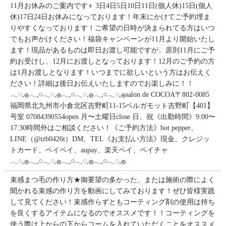
11月お休みのご案内です‍♀️ 3日4日5日10日11日(個人休)15日(個人
休)17日24日お休みになっております！年末にかけてご予約埋ま
りやすくなっております！ご希望の日時が決まられてる方はいつ
でもお声かけください！福袋キャンペーンが11月より開始いたし
ます！現品があるものは即日お渡し可能ですが、原則11月にご予
約お受けし、12月にお渡しとなっております！12月のご予約の方
は1月お渡しとなります！いつまでに欲しいという方はお伝えく
ださい！詳細は後日お伝えいたしますのでお楽しみに！！
𓂃◌𓈒𓐍𓂃𓈒𓏸𓂃◌𓈒𓐍𓂃𓈒𓏸𓂃◌𓈒𓐍𓂃𓈒𓏸𓂃◌𓈒𓐍salon de COCOA〒802-0085
福岡県北九州市小倉北区吉野町11-15ベルガモット吉野町【401】
号室︎ 07084390554open 月〜土曜日close 日、祝《出勤時間》9:00〜
17:30時間外はご相談ください！《ご予約方法》hot pepper、
LINE（@tzb0426t）DM、TEL《お支払い方法》現金、クレジッ
トカード、ペイペイ、aupay、楽天ペイ、ペイチャ
𓂃◌𓈒𓐍𓂃𓈒𓏸𓂃◌𓈒𓐍𓂃𓈒𓏸𓂃◌𓈒𓐍𓂃𓈒𓏸𓂃◌𓈒𓐍
束感まつ毛の作り方★御要望の多かった、または施術の際によく
聞かれる束感の作り方を動画にしてみております！ぜひ皆様実践
して見てください！束感作らずともコーティング剤の使用は持ち
を良くするアイテムになるのでオススメです！！コーティングを
使う際は上からの下からコームを入れていただくことをオススメ