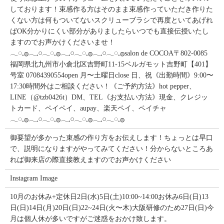
しております！束感作る方はそのまま束感作っていただき作りた
くない方は何もついてないスクリューブラシで再度といてあげれ
ばOK分かりにくい部分がありましたらいつでも直接伝授いたし
ますのでお声かけくださいませ！
𓂃◌𓈒𓐍𓂃𓈒𓏸𓂃◌𓈒𓐍𓂃𓈒𓏸𓂃◌𓈒𓐍𓂃𓈒𓏸𓂃◌𓈒𓐍salon de COCOA〒802-0085
福岡県北九州市小倉北区吉野町11-15ベルガモット吉野町【401】
号室︎ 07084390554open 月〜土曜日close 日、祝《出勤時間》9:00〜
17:30時間外はご相談ください！《ご予約方法》hot pepper、
LINE（@tzb0426t）DM、TEL《お支払い方法》現金、クレジッ
トカード、ペイペイ、aupay、楽天ペイ、ペイチャ
𓂃◌𓈒𓐍𓂃𓈒𓏸𓂃◌𓈒𓐍𓂃𓈒𓏸𓂃◌𓈒𓐍𓂃𓈒𓏸𓂃◌𓈒𓐍
御要望が多かった束感の作り方をお伝えします！ちょっとは早口
で、説明になりますがやってみてください！分からないところあ
れば御来店の際直接教えますのでお声かけください
Instagram Image
10月のお休み+定休日2日(水)5日(土)10:00~14:00お休み6日(日)13
日(日)14日(月)20日(日)22~24日(火〜木)大阪研修のため27日(日)今
月は個人休が多いですがご迷惑をおかけ致します。