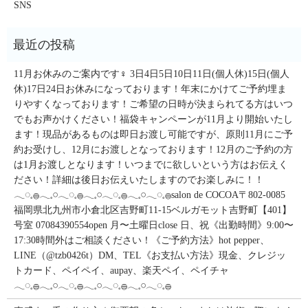
SNS
11月お休みのご案内です‍♀️ 3日4日5日10日11日(個人休)15日(個人
休)17日24日お休みになっております！年末にかけてご予約埋ま
りやすくなっております！ご希望の日時が決まられてる方はいつ
でもお声かけください！福袋キャンペーンが11月より開始いたし
ます！現品があるものは即日お渡し可能ですが、原則11月にご予
約お受けし、12月にお渡しとなっております！12月のご予約の方
は1月お渡しとなります！いつまでに欲しいという方はお伝えく
ださい！詳細は後日お伝えいたしますのでお楽しみに！！
𓂃◌𓈒𓐍𓂃𓈒𓏸𓂃◌𓈒𓐍𓂃𓈒𓏸𓂃◌𓈒𓐍𓂃𓈒𓏸𓂃◌𓈒𓐍salon de COCOA〒802-0085
福岡県北九州市小倉北区吉野町11-15ベルガモット吉野町【401】
号室︎ 07084390554open 月〜土曜日close 日、祝《出勤時間》9:00〜
17:30時間外はご相談ください！《ご予約方法》hot pepper、
LINE（@tzb0426t）DM、TEL《お支払い方法》現金、クレジッ
トカード、ペイペイ、aupay、楽天ペイ、ペイチャ
𓂃◌𓈒𓐍𓂃𓈒𓏸𓂃◌𓈒𓐍𓂃𓈒𓏸𓂃◌𓈒𓐍𓂃𓈒𓏸𓂃◌𓈒𓐍