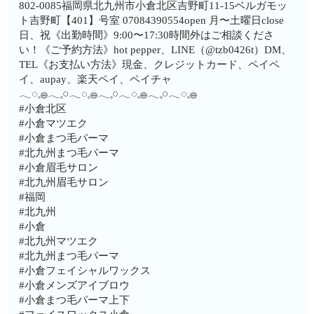
802-0085福岡県北九州市小倉北区吉野町11-15ベルガモッ
ト吉野町【401】号室︎ 07084390554open 月〜土曜日close
日、祝《出勤時間》9:00〜17:30時間外はご相談くださ
い！《ご予約方法》hot pepper、LINE（@tzb0426t）DM、
TEL《お支払い方法》現金、クレジットカード、ペイペ
イ、aupay、楽天ペイ、ペイチャ
𓂃◌𓈒𓐍𓂃𓈒𓏸𓂃◌𓈒𓐍𓂃𓈒𓏸𓂃◌𓈒𓐍𓂃𓈒𓏸𓂃◌𓈒𓐍
#小倉北区
#小倉マツエク
#小倉まつ毛パーマ
#北九州まつ毛パーマ
#小倉眉毛サロン
#北九州眉毛サロン
#福岡
#北九州
#小倉
#北九州マツエク
#北九州まつ毛パーマ
#小倉フェイシャルワックス
#小倉メンズアイブロウ
#小倉まつ毛パーマ上下