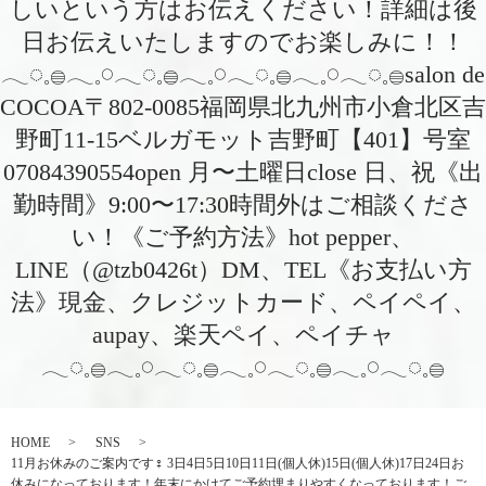
しいという方はお伝えください！詳細は後
日お伝えいたしますのでお楽しみに！！
𓂃◌𓈒𓐍𓂃𓈒𓏸𓂃◌𓈒𓐍𓂃𓈒𓏸𓂃◌𓈒𓐍𓂃𓈒𓏸𓂃◌𓈒𓐍salon de
COCOA〒802-0085福岡県北九州市小倉北区吉
野町11-15ベルガモット吉野町【401】号室︎
07084390554open 月〜土曜日close 日、祝《出
勤時間》9:00〜17:30時間外はご相談くださ
い！《ご予約方法》hot pepper、
LINE（@tzb0426t）DM、TEL《お支払い方
法》現金、クレジットカード、ペイペイ、
aupay、楽天ペイ、ペイチャ
𓂃◌𓈒𓐍𓂃𓈒𓏸𓂃◌𓈒𓐍𓂃𓈒𓏸𓂃◌𓈒𓐍𓂃𓈒𓏸𓂃◌𓈒𓐍
HOME
SNS
11月お休みのご案内です‍♀️ 3日4日5日10日11日(個人休)15日(個人休)17日24日お
休みになっております！年末にかけてご予約埋まりやすくなっております！ご