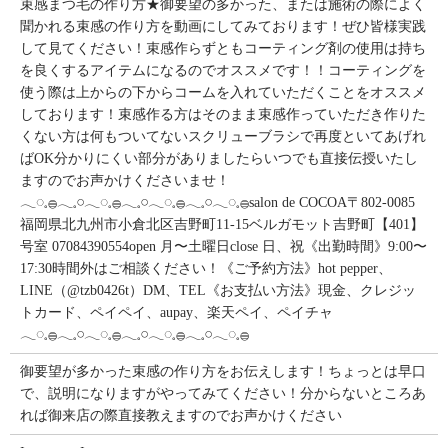
束感まつ毛の作り方★御要望の多かった、または施術の際によく
聞かれる束感の作り方を動画にしてみております！ぜひ皆様実践
して見てください！束感作らずともコーティング剤の使用は持ち
を良くするアイテムになるのでオススメです！！コーティングを
使う際は上からの下からコームを入れていただくことをオススメ
しております！束感作る方はそのまま束感作っていただき作りた
くない方は何もついてないスクリューブラシで再度といてあげれ
ばOK分かりにくい部分がありましたらいつでも直接伝授いたし
ますのでお声かけくださいませ！
𓂃◌𓈒𓐍𓂃𓈒𓏸𓂃◌𓈒𓐍𓂃𓈒𓏸𓂃◌𓈒𓐍𓂃𓈒𓏸𓂃◌𓈒𓐍salon de COCOA〒802-0085
福岡県北九州市小倉北区吉野町11-15ベルガモット吉野町【401】
号室︎ 07084390554open 月〜土曜日close 日、祝《出勤時間》9:00〜
17:30時間外はご相談ください！《ご予約方法》hot pepper、
LINE（@tzb0426t）DM、TEL《お支払い方法》現金、クレジッ
トカード、ペイペイ、aupay、楽天ペイ、ペイチャ
𓂃◌𓈒𓐍𓂃𓈒𓏸𓂃◌𓈒𓐍𓂃𓈒𓏸𓂃◌𓈒𓐍𓂃𓈒𓏸𓂃◌𓈒𓐍
御要望が多かった束感の作り方をお伝えします！ちょっとは早口
で、説明になりますがやってみてください！分からないところあ
れば御来店の際直接教えますのでお声かけください