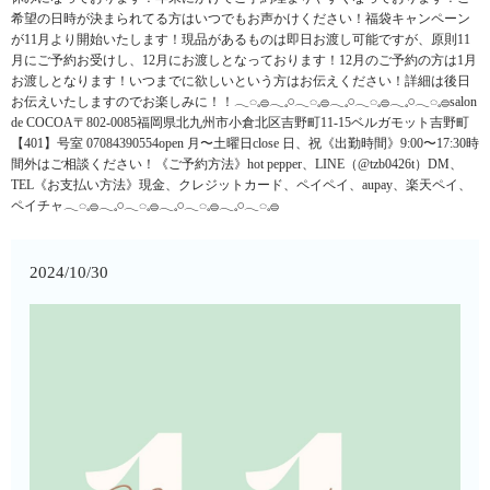
希望の日時が決まられてる方はいつでもお声かけください！福袋キャンペーン
が11月より開始いたします！現品があるものは即日お渡し可能ですが、原則11
月にご予約お受けし、12月にお渡しとなっております！12月のご予約の方は1月
お渡しとなります！いつまでに欲しいという方はお伝えください！詳細は後日
お伝えいたしますのでお楽しみに！！𓂃◌𓈒𓐍𓂃𓈒𓏸𓂃◌𓈒𓐍𓂃𓈒𓏸𓂃◌𓈒𓐍𓂃𓈒𓏸𓂃◌𓈒𓐍salon
de COCOA〒802-0085福岡県北九州市小倉北区吉野町11-15ベルガモット吉野町
【401】号室︎ 07084390554open 月〜土曜日close 日、祝《出勤時間》9:00〜17:30時
間外はご相談ください！《ご予約方法》hot pepper、LINE（@tzb0426t）DM、
TEL《お支払い方法》現金、クレジットカード、ペイペイ、aupay、楽天ペイ、
ペイチャ𓂃◌𓈒𓐍𓂃𓈒𓏸𓂃◌𓈒𓐍𓂃𓈒𓏸𓂃◌𓈒𓐍𓂃𓈒𓏸𓂃◌𓈒𓐍
2024/10/30