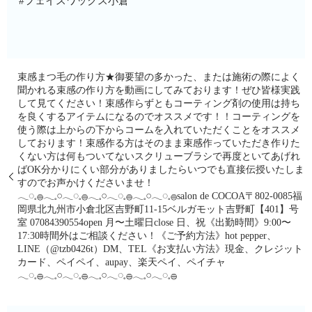
#フェイスワックス小倉
束感まつ毛の作り方★御要望の多かった、または施術の際によく
聞かれる束感の作り方を動画にしてみております！ぜひ皆様実践
して見てください！束感作らずともコーティング剤の使用は持ち
を良くするアイテムになるのでオススメです！！コーティングを
使う際は上からの下からコームを入れていただくことをオススメ
しております！束感作る方はそのまま束感作っていただき作りた
くない方は何もついてないスクリューブラシで再度といてあげれ
ばOK分かりにくい部分がありましたらいつでも直接伝授いたしま
すのでお声かけくださいませ！
𓂃◌𓈒𓐍𓂃𓈒𓏸𓂃◌𓈒𓐍𓂃𓈒𓏸𓂃◌𓈒𓐍𓂃𓈒𓏸𓂃◌𓈒𓐍salon de COCOA〒802-0085福
岡県北九州市小倉北区吉野町11-15ベルガモット吉野町【401】号
室︎ 07084390554open 月〜土曜日close 日、祝《出勤時間》9:00〜
17:30時間外はご相談ください！《ご予約方法》hot pepper、
LINE（@tzb0426t）DM、TEL《お支払い方法》現金、クレジット
カード、ペイペイ、aupay、楽天ペイ、ペイチャ
𓂃◌𓈒𓐍𓂃𓈒𓏸𓂃◌𓈒𓐍𓂃𓈒𓏸𓂃◌𓈒𓐍𓂃𓈒𓏸𓂃◌𓈒𓐍