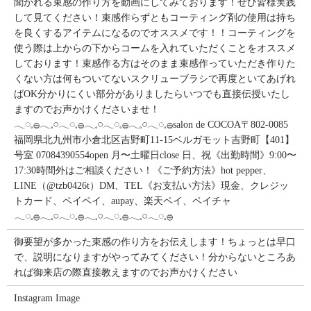
聞かれる束感の作り方を動画にしてみております！ぜひ皆様実践
して見てください！束感作らずともコーティング剤の使用は持ち
を良くするアイテムになるのでオススメです！！コーティングを
使う際は上からの下からコームを入れていただくことをオススメ
しております！束感作る方はそのまま束感作っていただき作りた
くない方は何もついてないスクリューブラシで再度といてあげれ
ばOK分かりにくい部分がありましたらいつでも直接伝授いたし
ますのでお声かけくださいませ！
𓂃◌𓈒𓐍𓂃𓈒𓏸𓂃◌𓈒𓐍𓂃𓈒𓏸𓂃◌𓈒𓐍𓂃𓈒𓏸𓂃◌𓈒𓐍salon de COCOA〒802-0085
福岡県北九州市小倉北区吉野町11-15ベルガモット吉野町【401】
号室︎ 07084390554open 月〜土曜日close 日、祝《出勤時間》9:00〜
17:30時間外はご相談ください！《ご予約方法》hot pepper、
LINE（@tzb0426t）DM、TEL《お支払い方法》現金、クレジッ
トカード、ペイペイ、aupay、楽天ペイ、ペイチャ
𓂃◌𓈒𓐍𓂃𓈒𓏸𓂃◌𓈒𓐍𓂃𓈒𓏸𓂃◌𓈒𓐍𓂃𓈒𓏸𓂃◌𓈒𓐍
御要望が多かった束感の作り方をお伝えします！ちょっとは早口
で、説明になりますがやってみてください！分からないところあ
れば御来店の際直接教えますのでお声かけください
Instagram Image