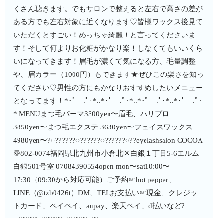
くさん聴きます。でもサロンで整えると左右で高さの差が
ある方でも左右対象に近くなります♡皆様ワックス後見て
いただくとすごい！めっちゃ綺麗！と言ってくださいま
す！そして何よりお化粧がかなり楽！しなくてもいいくら
いになってきます！眉毛が濃くて気になる方、毛量調整
や、眉カラー（1000円）もできます★ぜひこの楽さを知っ
てください♡男性の方にもかなりおすすめしたいメニュー
となってます！*･ﾟ .ﾟ･*..*･ﾟ .ﾟ･*..*･ﾟ .ﾟ･*..*･ﾟ .ﾟ･
*.MENUまつ毛パーマ3300yen〜眉毛、ハリブロ
3850yen〜まつ毛エクステ 3630yen〜フェイスワックス
4980yen〜?◌??????◌??????◌??????◌??eyelashsalon COCOA
〠802-0074福岡県北九州市小倉北区白銀１丁目5-6エルム
白銀501号室︎ 07084390554open mon〜sat10:00〜
17:30（09:30から対応可能）ご予約☞hot pepper、
LINE（@tzb0426t）DM、TELお支払い☞現金、クレジッ
トカード、ペイペイ、aupay、楽天ペイ、d払いなど?