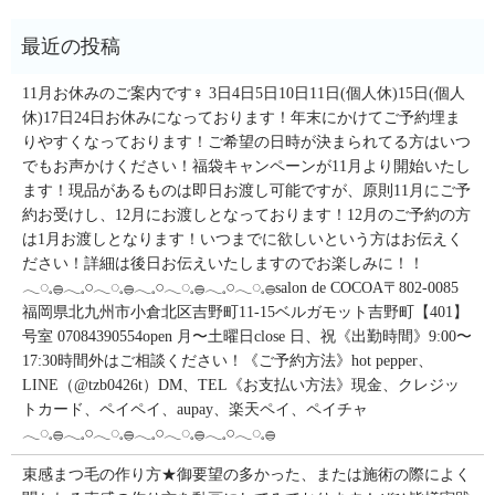
11月お休みのご案内です‍♀️ 3日4日5日10日11日(個人休)15日(個人
休)17日24日お休みになっております！年末にかけてご予約埋ま
りやすくなっております！ご希望の日時が決まられてる方はいつ
でもお声かけください！福袋キャンペーンが11月より開始いたし
ます！現品があるものは即日お渡し可能ですが、原則11月にご予
約お受けし、12月にお渡しとなっております！12月のご予約の方
は1月お渡しとなります！いつまでに欲しいという方はお伝えく
ださい！詳細は後日お伝えいたしますのでお楽しみに！！
𓂃◌𓈒𓐍𓂃𓈒𓏸𓂃◌𓈒𓐍𓂃𓈒𓏸𓂃◌𓈒𓐍𓂃𓈒𓏸𓂃◌𓈒𓐍salon de COCOA〒802-0085
福岡県北九州市小倉北区吉野町11-15ベルガモット吉野町【401】
号室︎ 07084390554open 月〜土曜日close 日、祝《出勤時間》9:00〜
17:30時間外はご相談ください！《ご予約方法》hot pepper、
LINE（@tzb0426t）DM、TEL《お支払い方法》現金、クレジッ
トカード、ペイペイ、aupay、楽天ペイ、ペイチャ
𓂃◌𓈒𓐍𓂃𓈒𓏸𓂃◌𓈒𓐍𓂃𓈒𓏸𓂃◌𓈒𓐍𓂃𓈒𓏸𓂃◌𓈒𓐍
束感まつ毛の作り方★御要望の多かった、または施術の際によく