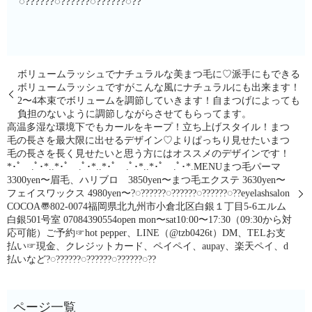
◌??????◌??????◌??????◌??
ボリュームラッシュでナチュラルな美まつ毛に♡派手にもできる
ボリュームラッシュですがこんな風にナチュラルにも出来ます！
2〜4本束でボリュームを調節していきます！自まつげによっても
負担のないように調節しながらさせてもらってます。
高温多湿な環境下でもカールをキープ！立ち上げスタイル！まつ
毛の長さを最大限に出せるデザイン♡︎よりぱっちり見せたい︎まつ
毛の長さを長く見せたいと思う方にはオススメのデザインです！
*･ﾟ .ﾟ･*..*･ﾟ .ﾟ･*..*･ﾟ .ﾟ･*..*･ﾟ .ﾟ･*.MENUまつ毛パーマ
3300yen〜眉毛、ハリブロ 3850yen〜まつ毛エクステ 3630yen〜
フェイスワックス 4980yen〜?◌??????◌??????◌??????◌??eyelashsalon
COCOA〠802-0074福岡県北九州市小倉北区白銀１丁目5-6エルム
白銀501号室︎ 07084390554open mon〜sat10:00〜17:30（09:30から対
応可能）ご予約☞hot pepper、LINE（@tzb0426t）DM、TELお支
払い☞現金、クレジットカード、ペイペイ、aupay、楽天ペイ、d
払いなど?◌??????◌??????◌??????◌??