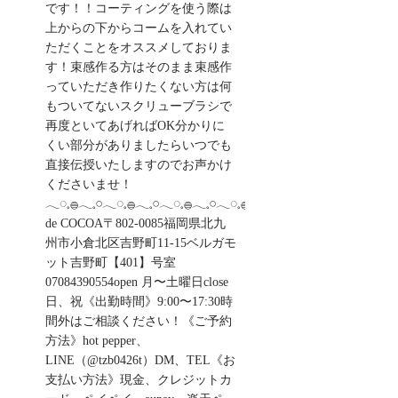
です！！コーティングを使う際は
上からの下からコームを入れてい
ただくことをオススメしておりま
す！束感作る方はそのまま束感作
っていただき作りたくない方は何
もついてないスクリューブラシで
再度といてあげればOK分かりに
くい部分がありましたらいつでも
直接伝授いたしますのでお声かけ
くださいませ！
𓂃◌𓈒𓐍𓂃𓈒𓏸𓂃◌𓈒𓐍𓂃𓈒𓏸𓂃◌𓈒𓐍𓂃𓈒𓏸𓂃◌𓈒𓐍salon
de COCOA〒802-0085福岡県北九
州市小倉北区吉野町11-15ベルガモ
ット吉野町【401】号室︎
07084390554open 月〜土曜日close
日、祝《出勤時間》9:00〜17:30時
間外はご相談ください！《ご予約
方法》hot pepper、
LINE（@tzb0426t）DM、TEL《お
支払い方法》現金、クレジットカ