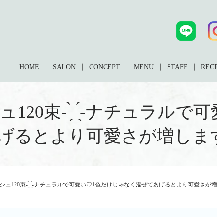
HOME
SALON
CONCEPT
MENU
STAFF
REC
0束- ̗̀ ︎ ̖́-ナチュラ
げるとより可愛さが増します
120束- ̗̀ ︎ ̖́-ナチュラルで可愛い♡1色だけじゃなく混ぜてあげるとより可愛さが増