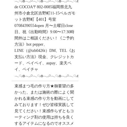
𓂃◌𓈒𓐍𓂃𓈒𓏸𓂃◌𓈒𓐍𓂃𓈒𓏸𓂃◌𓈒𓐍𓂃𓈒𓏸𓂃◌𓈒𓐍salon
de COCOA〒802-0085福岡県北九
州市小倉北区吉野町11-15ベルガモ
ット吉野町【401】号室︎
07084390554open 月〜土曜日close
日、祝《出勤時間》9:00〜17:30時
間外はご相談ください！《ご予約
方法》hot pepper、
LINE（@tzb0426t）DM、TEL《お
支払い方法》現金、クレジットカ
ード、ペイペイ、aupay、楽天ペ
イ、ペイチャ
𓂃◌𓈒𓐍𓂃𓈒𓏸𓂃◌𓈒𓐍𓂃𓈒𓏸𓂃◌𓈒𓐍𓂃𓈒𓏸𓂃◌𓈒𓐍
束感まつ毛の作り方★御要望の多
かった、または施術の際によく聞
かれる束感の作り方を動画にして
みております！ぜひ皆様実践して
見てください！束感作らずともコ
ーティング剤の使用は持ちを良く
するアイテムになるのでオススメ