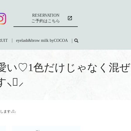
RESERVATION
ご予約はこちら
RUIT
eyelash&brow milk byCOCOA
ルで可愛い♡1色だけじゃなく混ぜ
⸜⃜⸝
します⸜⃜⸝