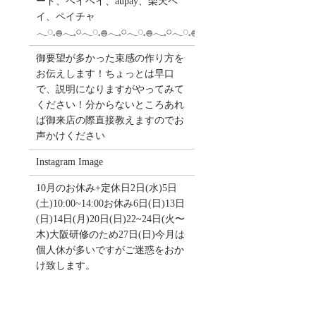
ード、ペイペイ、aupay、楽天ペ
イ、ペイチャ
𓂃◌𓈒𓐍𓂃𓈒𓏸𓂃◌𓈒𓐍𓂃𓈒𓏸𓂃◌𓈒𓐍𓂃𓈒𓏸𓂃◌𓈒𓐍
御要望が多かった束感の作り方を
お伝えします！ちょっとは早口
で、説明になりますがやってみて
ください！分からないところあれ
ば御来店の際直接教えますのでお
声かけください
Instagram Image
10月のお休み+定休日2日(水)5日
(土)10:00~14:00お休み6日(日)13日
(日)14日(月)20日(日)22~24日(火〜
木)大阪研修のため27日(日)今月は
個人休が多いですがご迷惑をおか
け致します。