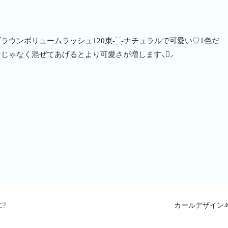
ラウンボリュームラッシュ120束- ̗̀ ︎ ̖́-ナチュラルで可愛い♡1色だ
けじゃなく混ぜてあげるとより可愛さが増します⸜⃜⸝
?
カールデザイン