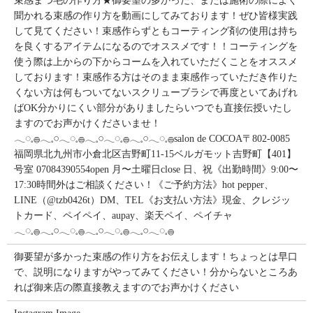
束感まつ毛の作り方★御要望の多かった、または施術の際によく
聞かれる束感の作り方を動画にしてみております！ぜひ皆様実践
して見てください！束感作らずともコーティング剤の使用は持ち
を良くするアイテムになるのでオススメです！！コーティングを
使う際は上からの下からコームを入れていただくことをオススメ
しております！束感作る方はそのまま束感作っていただき作りた
くない方は何もついてないスクリューブラシで再度といてあげれ
ばOK分かりにくい部分がありましたらいつでも直接伝授いたし
ますのでお声かけくださいませ！
𓂃◌𓈒𓐍𓂃𓈒𓏸𓂃◌𓈒𓐍𓂃𓈒𓏸𓂃◌𓈒𓐍𓂃𓈒𓏸𓂃◌𓈒𓐍salon de COCOA〒802-0085
福岡県北九州市小倉北区吉野町11-15ベルガモット吉野町【401】
号室︎ 07084390554open 月〜土曜日close 日、祝《出勤時間》9:00〜
17:30時間外はご相談ください！《ご予約方法》hot pepper、
LINE（@tzb0426t）DM、TEL《お支払い方法》現金、クレジッ
トカード、ペイペイ、aupay、楽天ペイ、ペイチャ
𓂃◌𓈒𓐍𓂃𓈒𓏸𓂃◌𓈒𓐍𓂃𓈒𓏸𓂃◌𓈒𓐍𓂃𓈒𓏸𓂃◌𓈒𓐍
御要望が多かった束感の作り方をお伝えします！ちょっとは早口
で、説明になりますがやってみてください！分からないところあ
れば御来店の際直接教えますのでお声かけください