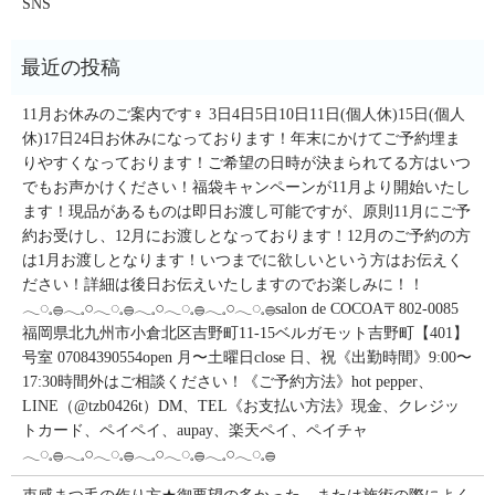
SNS
11月お休みのご案内です‍♀️ 3日4日5日10日11日(個人休)15日(個人
休)17日24日お休みになっております！年末にかけてご予約埋ま
りやすくなっております！ご希望の日時が決まられてる方はいつ
でもお声かけください！福袋キャンペーンが11月より開始いたし
ます！現品があるものは即日お渡し可能ですが、原則11月にご予
約お受けし、12月にお渡しとなっております！12月のご予約の方
は1月お渡しとなります！いつまでに欲しいという方はお伝えく
ださい！詳細は後日お伝えいたしますのでお楽しみに！！
𓂃◌𓈒𓐍𓂃𓈒𓏸𓂃◌𓈒𓐍𓂃𓈒𓏸𓂃◌𓈒𓐍𓂃𓈒𓏸𓂃◌𓈒𓐍salon de COCOA〒802-0085
福岡県北九州市小倉北区吉野町11-15ベルガモット吉野町【401】
号室︎ 07084390554open 月〜土曜日close 日、祝《出勤時間》9:00〜
17:30時間外はご相談ください！《ご予約方法》hot pepper、
LINE（@tzb0426t）DM、TEL《お支払い方法》現金、クレジッ
トカード、ペイペイ、aupay、楽天ペイ、ペイチャ
𓂃◌𓈒𓐍𓂃𓈒𓏸𓂃◌𓈒𓐍𓂃𓈒𓏸𓂃◌𓈒𓐍𓂃𓈒𓏸𓂃◌𓈒𓐍