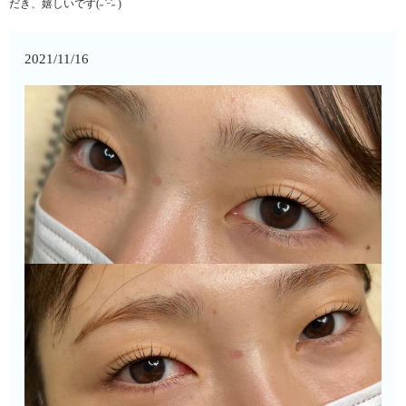
だき、嬉しいです(˶ ̇ ̵ ̇˶ )
2021/11/16