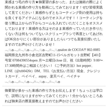
束感まつ毛の作り方★御要望の多かった、または施術の際によく
聞かれる束感の作り方を動画にしてみております！ぜひ皆様実践
して見てください！束感作らずともコーティング剤の使用は持ち
を良くするアイテムになるのでオススメです！！コーティングを
使う際は上からの下からコームを入れていただくことをオススメ
しております！束感作る方はそのまま束感作っていただき作りた
くない方は何もついてないスクリューブラシで再度といてあげれ
ばOK分かりにくい部分がありましたらいつでも直接伝授いたし
ますのでお声かけくださいませ！
𓂃◌𓈒𓐍𓂃𓈒𓏸𓂃◌𓈒𓐍𓂃𓈒𓏸𓂃◌𓈒𓐍𓂃𓈒𓏸𓂃◌𓈒𓐍salon de COCOA〒802-0085
福岡県北九州市小倉北区吉野町11-15ベルガモット吉野町【401】
号室︎ 07084390554open 月〜土曜日close 日、祝《出勤時間》9:00〜
17:30時間外はご相談ください！《ご予約方法》hot pepper、
LINE（@tzb0426t）DM、TEL《お支払い方法》現金、クレジッ
トカード、ペイペイ、aupay、楽天ペイ、ペイチャ
𓂃◌𓈒𓐍𓂃𓈒𓏸𓂃◌𓈒𓐍𓂃𓈒𓏸𓂃◌𓈒𓐍𓂃𓈒𓏸𓂃◌𓈒𓐍
御要望が多かった束感の作り方をお伝えします！ちょっとは早口
で、説明になりますがやってみてください！分からないところあ
れば御来店の際直接教えますのでお声かけください