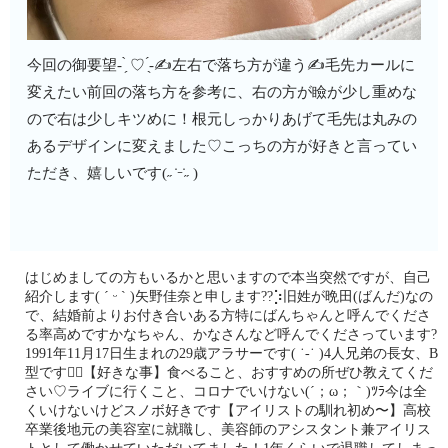
今回の御要望- ̗̀ ♡ ̖́-✍️左右で落ち方が違う✍️毛先カールに
変えたい前回の落ち方を参考に、右の方が瞼が少し重めな
ので右は少しキツめに！根元しっかりあげて毛先は丸みの
あるデザインに変えました♡こっちの方が好きと言ってい
ただき、嬉しいです(˶ ̇ ̵ ̇˶ )
はじめましての方もいるかと思いますので本当突然ですが、自己
紹介します( ˊ ᵕ ˋ )矢野佳奈と申します??⡱旧姓が晩田(ばんだ)なの
で、結婚前よりお付き合いある方特にばんちゃんと呼んでくださ
る率高めですかなちゃん、かなさんなど呼んでくださっています?
1991年11月17日生まれの29歳アラサーです︎( ˙-˙︎︎︎ )4人兄弟の長女、B
型です♡⃛【好きな事】食べること、おすすめの所ぜひ教えてくだ
さい♡ライブに行くこと、コロナでいけない(´；ω；｀)ﾂﾗ今は全
くいけないけどスノボ好きです【アイリストの馴れ初め〜】高校
卒業後地元の美容室に就職し、美容師のアシスタント兼アイリス