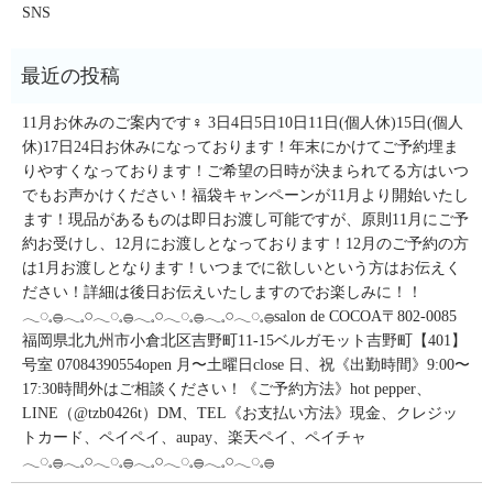
SNS
11月お休みのご案内です‍♀️ 3日4日5日10日11日(個人休)15日(個人
休)17日24日お休みになっております！年末にかけてご予約埋ま
りやすくなっております！ご希望の日時が決まられてる方はいつ
でもお声かけください！福袋キャンペーンが11月より開始いたし
ます！現品があるものは即日お渡し可能ですが、原則11月にご予
約お受けし、12月にお渡しとなっております！12月のご予約の方
は1月お渡しとなります！いつまでに欲しいという方はお伝えく
ださい！詳細は後日お伝えいたしますのでお楽しみに！！
𓂃◌𓈒𓐍𓂃𓈒𓏸𓂃◌𓈒𓐍𓂃𓈒𓏸𓂃◌𓈒𓐍𓂃𓈒𓏸𓂃◌𓈒𓐍salon de COCOA〒802-0085
福岡県北九州市小倉北区吉野町11-15ベルガモット吉野町【401】
号室︎ 07084390554open 月〜土曜日close 日、祝《出勤時間》9:00〜
17:30時間外はご相談ください！《ご予約方法》hot pepper、
LINE（@tzb0426t）DM、TEL《お支払い方法》現金、クレジッ
トカード、ペイペイ、aupay、楽天ペイ、ペイチャ
𓂃◌𓈒𓐍𓂃𓈒𓏸𓂃◌𓈒𓐍𓂃𓈒𓏸𓂃◌𓈒𓐍𓂃𓈒𓏸𓂃◌𓈒𓐍