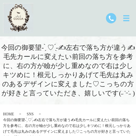
今回の御要望- ̗̀ ♡ ̖́-✍️左右で落ち方が違う✍️
毛先カールに変えたい前回の落ち方を参考
に、右の方が瞼が少し重めなので右は少し
キツめに！根元しっかりあげて毛先は丸み
のあるデザインに変えました♡こっちの方
が好きと言っていただき、嬉しいです(˶ ̇ ̵ ̇˶ )
HOME
SNS
今回の御要望- ̗̀ ♡ ̖́-✍️左右で落ち方が違う✍️毛先カールに変えたい前回の落ち
方を参考に、右の方が瞼が少し重めなので右は少しキツめに！根元しっかりあ
げて毛先は丸みのあるデザインに変えました♡こっちの方が好きと言っていた