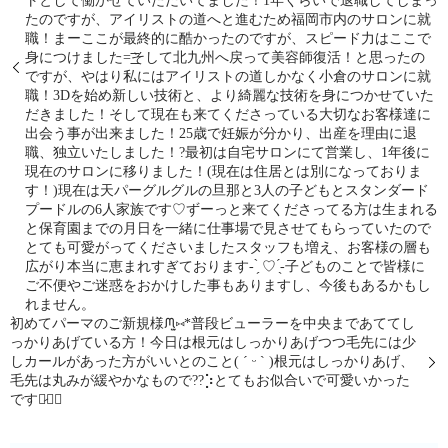
トとして働かせていただいてました！1年くらいで退職してしまっ
たのですが、アイリストの道へと進むため福岡市内のサロンに就
職！まーここが最終的に酷かったのですが、スピード力はここで
身につけました=͟͟͞͞そして北九州へ戻って美容師復活！と思ったの
ですが、やはり私にはアイリストの道しかなく小倉のサロンに就
職！3Dを始め新しい技術と、より綺麗な技術を身につかせていた
だきました！そして現在も来てくださっている大切なお客様達に
出会う事が出来ました！25歳で妊娠が分かり、出産を理由に退
職、独立いたしました！?最初は自宅サロンにて営業し、1年後に
現在のサロンに移りました！(現在は住居とは別になっておりま
す！)現在は天パーグルグルの旦那と3人の子どもとスタンダード
プードルの6人家族です‍‍‍♡ずーっと来てくださってる方は生まれる
と保育園までの月日を一緒に仕事場で見させてもらっていたので
とても可愛がってくださいましたスタッフも増え、お客様の層も
広がり本当に恵まれすぎております- ̗̀ ♡ ̖́-子どものことで皆様に
ご不便やご迷惑をおかけした事もありますし、今後もあるかもし
れません。
初めてパーマのご新規様ᙏ̤̫⑅*普段ビューラーを中央まであててし
っかりあげている方！今日は根元はしっかりあげつつ毛先には少
しカールがあった方がいいとのこと( ˊ ᵕ ˋ )根元はしっかりあげ、
毛先は丸みが緩やかなもので??⡱とてもお似合いで可愛いかった
です♡̷ﾞ