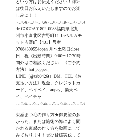
という方はお伝えください！詳細
は後日お伝えいたしますのでお楽
しみに！！
𓂃◌𓈒𓐍𓂃𓈒𓏸𓂃◌𓈒𓐍𓂃𓈒𓏸𓂃◌𓈒𓐍𓂃𓈒𓏸𓂃◌𓈒𓐍salon
de COCOA〒802-0085福岡県北九
州市小倉北区吉野町11-15ベルガモ
ット吉野町【401】号室︎
07084390554open 月〜土曜日close
日、祝《出勤時間》9:00〜17:30時
間外はご相談ください！《ご予約
方法》hot pepper、
LINE（@tzb0426t）DM、TEL《お
支払い方法》現金、クレジットカ
ード、ペイペイ、aupay、楽天ペ
イ、ペイチャ
𓂃◌𓈒𓐍𓂃𓈒𓏸𓂃◌𓈒𓐍𓂃𓈒𓏸𓂃◌𓈒𓐍𓂃𓈒𓏸𓂃◌𓈒𓐍
束感まつ毛の作り方★御要望の多
かった、または施術の際によく聞
かれる束感の作り方を動画にして
みております！ぜひ皆様実践して