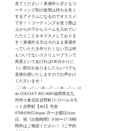
見てください！束感作らずともコ
ーティング剤の使用は持ちを良く
するアイテムになるのでオススメ
です！！コーティングを使う際は
上からの下からコームを入れてい
ただくことをオススメしておりま
す！束感作る方はそのまま束感作
っていただき作りたくない方は何
もついてないスクリューブラシで
再度といてあげればOK分かりに
くい部分がありましたらいつでも
直接伝授いたしますのでお声かけ
くださいませ！
𓂃◌𓈒𓐍𓂃𓈒𓏸𓂃◌𓈒𓐍𓂃𓈒𓏸𓂃◌𓈒𓐍𓂃𓈒𓏸𓂃◌𓈒𓐍salon
de COCOA〒802-0085福岡県北九
州市小倉北区吉野町11-15ベルガモ
ット吉野町【401】号室︎
07084390554open 月〜土曜日close
日、祝《出勤時間》9:00〜17:30時
間外はご相談ください！《ご予約