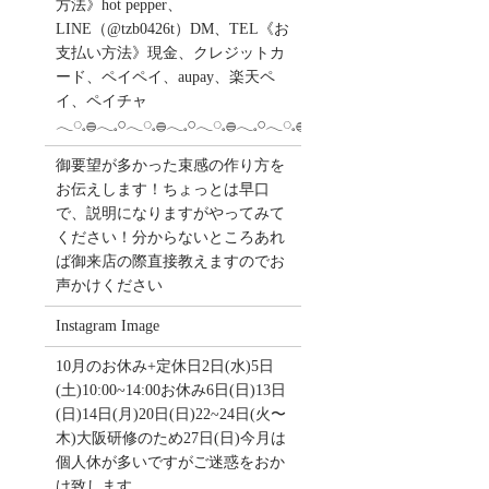
方法》hot pepper、
LINE（@tzb0426t）DM、TEL《お
支払い方法》現金、クレジットカ
ード、ペイペイ、aupay、楽天ペ
イ、ペイチャ
𓂃◌𓈒𓐍𓂃𓈒𓏸𓂃◌𓈒𓐍𓂃𓈒𓏸𓂃◌𓈒𓐍𓂃𓈒𓏸𓂃◌𓈒𓐍
御要望が多かった束感の作り方を
お伝えします！ちょっとは早口
で、説明になりますがやってみて
ください！分からないところあれ
ば御来店の際直接教えますのでお
声かけください
Instagram Image
10月のお休み+定休日2日(水)5日
(土)10:00~14:00お休み6日(日)13日
(日)14日(月)20日(日)22~24日(火〜
木)大阪研修のため27日(日)今月は
個人休が多いですがご迷惑をおか
け致します。