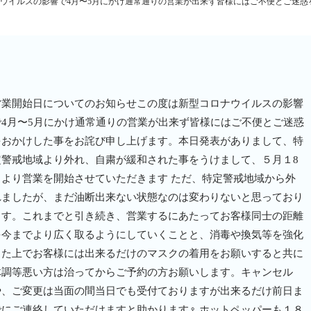
ウイルスの影響で4月〜5月にかけ通常通りの営業が出来ず皆様にはご不便とご迷惑
営業開始日についてのお知らせこの度は新型コロナウイルスの影響
で4月〜5月にかけ通常通りの営業が出来ず皆様にはご不便とご迷惑
をおかけした事をお詫び申し上げます。本日発表がありまして、特
定警戒地域より外れ、自粛が緩和された事をうけまして、５月１8
日より営業を開始させていただきます️ ただ、特定警戒地域から外
れましたが、まだ油断出来ない状態なのは変わりないと思っており
ます。これまでと引き続き、営業するにあたってお客様同士の距離
を今までより広く取るようにしていくことと、消毒や換気等を強化
した上でお客様には出来るだけのマスクの着用をお願いすると共に
体調等悪い方は治ってからご予約の方お願いします。キャンセル
や、ご変更は当面の間当日でも受付ておりますが出来るだけ前日ま
でにご連絡していただけますと助かります‍♀️ ホットペッパーも１８