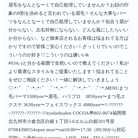
眉毛をなんとなーくで自己処理していませんか？お顔の印
象の8割を決めると言われている眉毛！そんな大事なパー
ツをなんとなーくで自己処理していませんか？似合う眉が
分からない。左右対称にならない。どんな風にしたらいい
か分からない。など御来店されるお客様は悩まれてる方ば
かりですので皆様ご安心ください！ざっくりでいいのでこ
ういうのが好き♡こういうのは嫌い(-&
#034;-)と分かる範囲で全然いいので教えてください！私が
より最適なスタイルをご提案いたします！悩まれてること
をぜひご相談ください！一緒に解決していきましょう
♡.*･ﾟ .ﾟ･*..*･ﾟ .ﾟ･*..*･ﾟ .ﾟ･*..*･ﾟ .ﾟ･*.MENUまつ
毛パーマ3300yen〜眉毛、ハリブロ 3850yen〜まつ毛エ
クステ 3630yen〜フェイスワックス 4980yen〜?◌??????
◌??????◌??????◌??eyelashsalon COCOA〠802-0074福岡県
北九州市小倉北区白銀１丁目5-6エルム白銀501号室︎
07084390554open mon〜sat10:00〜17:30（09:30から対応
可能）ご予約☞hot pepper、LINE、DM、TEL?◌??????