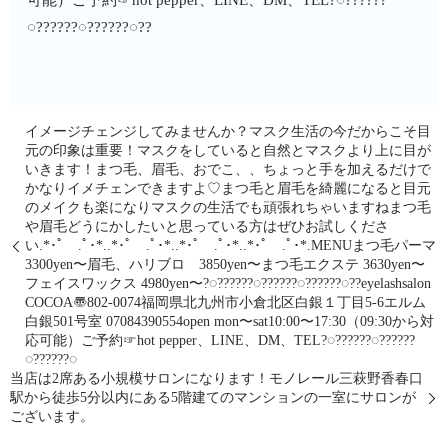
◌??????◌??????◌??
イメージチェンジしてみませんか？マスク生活の今だからこそ目
元の印象は重要！マスクをしていると自然とマスクより上に目が
いきます！まつ毛、眉毛、おでこ、、ちょっと手を加えるだけで
かなりイメチェンできますよ♡まつ毛と眉毛を綺麗になると目元
のメイクも楽になりマスクの生活でも頑張れちゃいますねまつ毛
や眉毛どうにかしたいと思っている方はぜひお試しくださ
い︎︎︎︎︎︎.*･ﾟ .ﾟ･*..*･ﾟ .ﾟ･*..*･ﾟ .ﾟ･*..*･ﾟ .ﾟ･*.MENUまつ毛パーマ
3300yen〜眉毛、ハリブロ 3850yen〜まつ毛エクステ 3630yen〜
フェイスワックス 4980yen〜?◌??????◌??????◌??????◌??eyelashsalon
COCOA〠802-0074福岡県北九州市小倉北区白銀１丁目5-6エルム
白銀501号室︎ 07084390554open mon〜sat10:00〜17:30（09:30から対
応可能）ご予約☞hot pepper、LINE、DM、TEL?◌??????◌??????
◌??????◌
当店は2席ある小規模サロンになります！モノレール三萩野香春口
駅から徒歩5分以内にある5階建てのマンションの一室にサロンが
ございます。