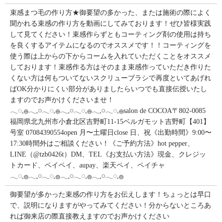
束感まつ毛の作り方★御要望の多かった、または施術の際によく
聞かれる束感の作り方を動画にしてみております！ぜひ皆様実践
して見てください！束感作らずともコーティング剤の使用は持ち
を良くするアイテムになるのでオススメです！！コーティングを
使う際は上からの下からコームを入れていただくことをオススメ
しております！束感作る方はそのまま束感作っていただき作りた
くない方は何もついてないスクリューブラシで再度といてあげれ
ばOK分かりにくい部分がありましたらいつでも直接伝授いたし
ますのでお声かけくださいませ！
𓂃◌𓈒𓐍𓂃𓈒𓏸𓂃◌𓈒𓐍𓂃𓈒𓏸𓂃◌𓈒𓐍𓂃𓈒𓏸𓂃◌𓈒𓐍salon de COCOA〒802-0085
福岡県北九州市小倉北区吉野町11-15ベルガモット吉野町【401】
号室︎ 07084390554open 月〜土曜日close 日、祝《出勤時間》9:00〜
17:30時間外はご相談ください！《ご予約方法》hot pepper、
LINE（@tzb0426t）DM、TEL《お支払い方法》現金、クレジッ
トカード、ペイペイ、aupay、楽天ペイ、ペイチャ
𓂃◌𓈒𓐍𓂃𓈒𓏸𓂃◌𓈒𓐍𓂃𓈒𓏸𓂃◌𓈒𓐍𓂃𓈒𓏸𓂃◌𓈒𓐍
御要望が多かった束感の作り方をお伝えします！ちょっとは早口
で、説明になりますがやってみてください！分からないところあ
れば御来店の際直接教えますのでお声かけください