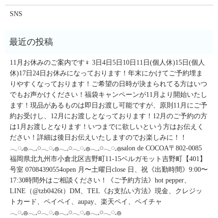
SNS
11月お休みのご案内です‍♀️ 3日4日5日10日11日(個人休)15日(個人
休)17日24日お休みになっております！年末にかけてご予約埋ま
りやすくなっております！ご希望の日時が決まられてる方はいつ
でもお声かけください！福袋キャンペーンが11月より開始いたし
ます！現品があるものは即日お渡し可能ですが、原則11月にご予
約お受けし、12月にお渡しとなっております！12月のご予約の方
は1月お渡しとなります！いつまでに欲しいという方はお伝えく
ださい！詳細は後日お伝えいたしますのでお楽しみに！！
𓂃◌𓈒𓐍𓂃𓈒𓏸𓂃◌𓈒𓐍𓂃𓈒𓏸𓂃◌𓈒𓐍𓂃𓈒𓏸𓂃◌𓈒𓐍salon de COCOA〒802-0085
福岡県北九州市小倉北区吉野町11-15ベルガモット吉野町【401】
号室︎ 07084390554open 月〜土曜日close 日、祝《出勤時間》9:00〜
17:30時間外はご相談ください！《ご予約方法》hot pepper、
LINE（@tzb0426t）DM、TEL《お支払い方法》現金、クレジッ
トカード、ペイペイ、aupay、楽天ペイ、ペイチャ
𓂃◌𓈒𓐍𓂃𓈒𓏸𓂃◌𓈒𓐍𓂃𓈒𓏸𓂃◌𓈒𓐍𓂃𓈒𓏸𓂃◌𓈒𓐍