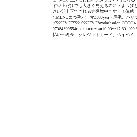
す♡上だけでも大きく見えるのに下まつげ
さい♡上下でされる方爆増中です！！体感してしまうとやめら
*.MENUまつ毛パーマ3300yen〜眉毛、ハリブ
◌??????◌??????◌??????◌??eyelash
07084390554open mon〜sat10:00〜17:
払い☞現金、クレジットカード、ペイペイ、aupay、楽