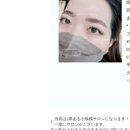
ま
*
ブ
4
0
0
予
◌
当店は2席ある小規模サロンになります！
一室にサロンがございます。
まつ毛が上がると目の大きさが1.5倍になる