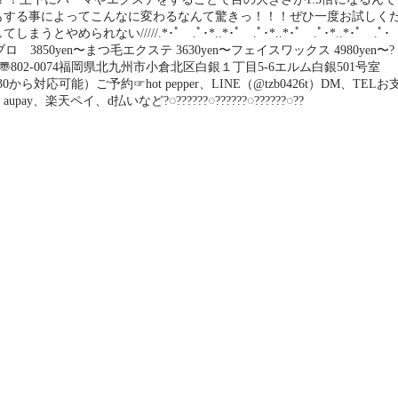
もする事によってこんなに変わるなんて驚きっ！！！ぜひ一度お試しく
れない/////.*･ﾟ .ﾟ･*..*･ﾟ .ﾟ･*..*･ﾟ .ﾟ･*..*･ﾟ .ﾟ･
ロ 3850yen〜まつ毛エクステ 3630yen〜フェイスワックス 4980yen〜?
salon COCOA〠802-0074福岡県北九州市小倉北区白銀１丁目5-6エルム白銀501号室︎
30（09:30から対応可能）ご予約☞hot pepper、LINE（@tzb0426t）DM、TELお
天ペイ、d払いなど?◌??????◌??????◌??????◌??