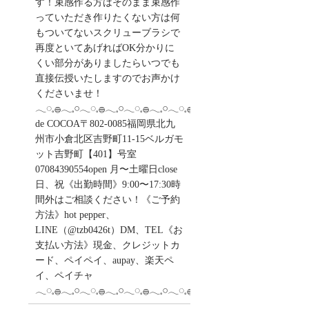
す！束感作る方はそのまま束感作
っていただき作りたくない方は何
もついてないスクリューブラシで
再度といてあげればOK分かりに
くい部分がありましたらいつでも
直接伝授いたしますのでお声かけ
くださいませ！
𓂃◌𓈒𓐍𓂃𓈒𓏸𓂃◌𓈒𓐍𓂃𓈒𓏸𓂃◌𓈒𓐍𓂃𓈒𓏸𓂃◌𓈒𓐍salon
de COCOA〒802-0085福岡県北九
州市小倉北区吉野町11-15ベルガモ
ット吉野町【401】号室︎
07084390554open 月〜土曜日close
日、祝《出勤時間》9:00〜17:30時
間外はご相談ください！《ご予約
方法》hot pepper、
LINE（@tzb0426t）DM、TEL《お
支払い方法》現金、クレジットカ
ード、ペイペイ、aupay、楽天ペ
イ、ペイチャ
𓂃◌𓈒𓐍𓂃𓈒𓏸𓂃◌𓈒𓐍𓂃𓈒𓏸𓂃◌𓈒𓐍𓂃𓈒𓏸𓂃◌𓈒𓐍