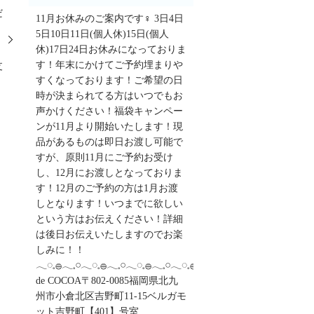
だ
11月お休みのご案内です‍♀️ 3日4日
5日10日11日(個人休)15日(個人
休)17日24日お休みになっておりま
す！年末にかけてご予約埋まりや
支
すくなっております！ご希望の日
時が決まられてる方はいつでもお
声かけください！福袋キャンペー
ンが11月より開始いたします！現
品があるものは即日お渡し可能で
すが、原則11月にご予約お受け
し、12月にお渡しとなっておりま
す！12月のご予約の方は1月お渡
しとなります！いつまでに欲しい
という方はお伝えください！詳細
は後日お伝えいたしますのでお楽
しみに！！
𓂃◌𓈒𓐍𓂃𓈒𓏸𓂃◌𓈒𓐍𓂃𓈒𓏸𓂃◌𓈒𓐍𓂃𓈒𓏸𓂃◌𓈒𓐍salon
de COCOA〒802-0085福岡県北九
州市小倉北区吉野町11-15ベルガモ
ット吉野町【401】号室︎