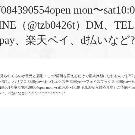
4390554open mon〜sat1
、LINE（@tzb0426t）D
楽天ペイ、d払いなど?◌??????
てるのが目元と眉毛！この2箇所を変えるだけで垢抜け顔になれるんです?♡まだな方はぜひ
yen〜眉毛、ハリブロ 3850yen〜まつ毛エクステ 3630yen〜フェイスワックス 4980yen〜?◌??????◌?
 07084390554open mon〜sat10:00〜17:30（09:30から対応可能）ご予約☞hot
ど?◌??????◌??????◌??????◌??