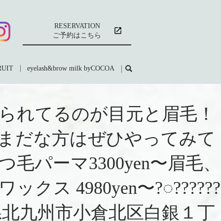
RESERVATION
ご予約はこちら
RUIT
eyelash&brow milk byCOCOA
られてるのが目元と眉毛！
♡まだな方はぜひやってみて
*.MENUまつ毛パーマ3300yen〜眉毛、
ス 4980yen〜?◌??????
-0074福岡県北九州市小倉北区白銀１丁