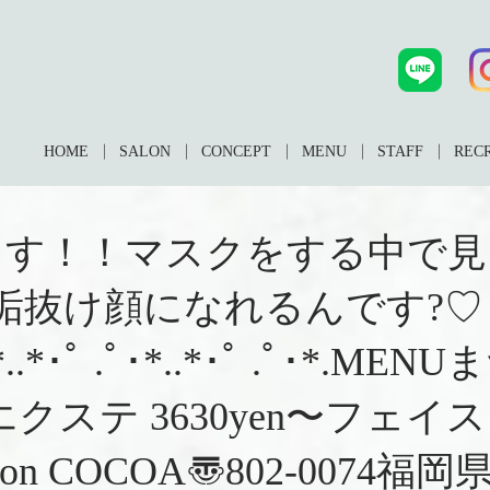
HOME
SALON
CONCEPT
MENU
STAFF
REC
ます！！マスクをする中で見
垢抜け顔になれるんです?
.ﾟ･*..*･ﾟ .ﾟ･*..*･ﾟ .ﾟ･
クステ 3630yen〜フェイスワック
elashsalon COCOA〠802