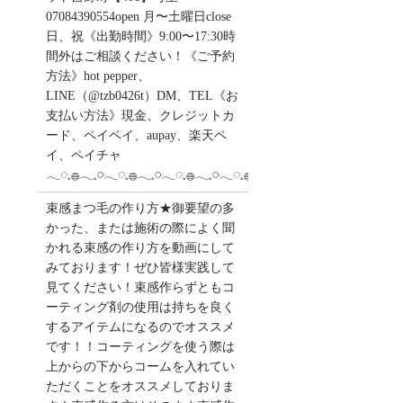
07084390554open 月〜土曜日close
日、祝《出勤時間》9:00〜17:30時
間外はご相談ください！《ご予約
方法》hot pepper、
LINE（@tzb0426t）DM、TEL《お
支払い方法》現金、クレジットカ
ード、ペイペイ、aupay、楽天ペ
イ、ペイチャ
𓂃◌𓈒𓐍𓂃𓈒𓏸𓂃◌𓈒𓐍𓂃𓈒𓏸𓂃◌𓈒𓐍𓂃𓈒𓏸𓂃◌𓈒𓐍
束感まつ毛の作り方★御要望の多
かった、または施術の際によく聞
かれる束感の作り方を動画にして
みております！ぜひ皆様実践して
見てください！束感作らずともコ
ーティング剤の使用は持ちを良く
するアイテムになるのでオススメ
です！！コーティングを使う際は
上からの下からコームを入れてい
ただくことをオススメしておりま