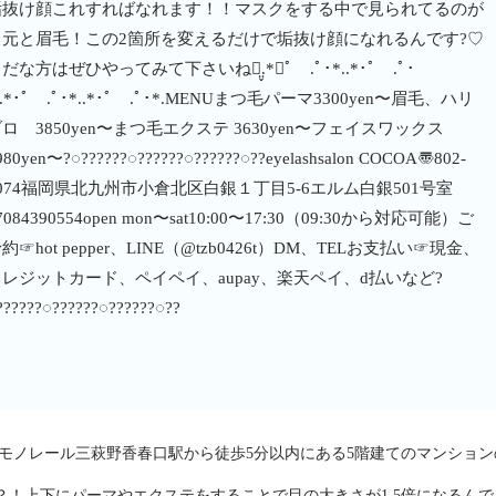
垢抜け顔これすればなれます！！マスクをする中で見られてるのが
目元と眉毛！この2箇所を変えるだけで垢抜け顔になれるんです?♡
だな方はぜひやってみて下さいね⺣̤̬.*･ﾟ .ﾟ･*..*･ﾟ .ﾟ･
..*･ﾟ .ﾟ･*..*･ﾟ .ﾟ･*.MENUまつ毛パーマ3300yen〜眉毛、ハリ
ロ 3850yen〜まつ毛エクステ 3630yen〜フェイスワックス
980yen〜?◌??????◌??????◌??????◌??eyelashsalon COCOA〠802-
074福岡県北九州市小倉北区白銀１丁目5-6エルム白銀501号室︎
7084390554open mon〜sat10:00〜17:30（09:30から対応可能）ご
約☞hot pepper、LINE（@tzb0426t）DM、TELお支払い☞現金、
クレジットカード、ペイペイ、aupay、楽天ペイ、d払いなど?
??????◌??????◌??????◌??
モノレール三萩野香春口駅から徒歩5分以内にある5階建てのマンション
？！上下にパーマやエクステをすることで目の大きさが1.5倍になるんで