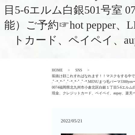
目5-6エルム白銀501号室︎ 0708
能）ご予約☞hot pepper
トカード、ペイペイ、aupay、
HOME
SNS
垢抜け顔これすればなれます！！マスクをする中で見られ
.ﾟ･*..*･ﾟ .ﾟ･*..*･ﾟ .ﾟ･*.MENUまつ毛パーマ3300
0074福岡県北九州市小倉北区白銀１丁目5-6エルム白銀501号室︎
現金、クレジットカード、ペイペイ、aupay、楽天ペイ、d払いな
2022/05/21