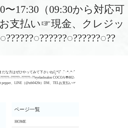
0:00〜17:30（09:30から対応可
M、TELお支払い☞現金、クレジッ
◌??????◌??????◌??
やってみて下さいね⺣̤̬.*･ﾟ .ﾟ･*..*･ﾟ
?????◌??????◌??eyelashsalon COCOA〠802-
 pepper、LINE（@tzb0426t）DM、TELお支払い☞
HOME