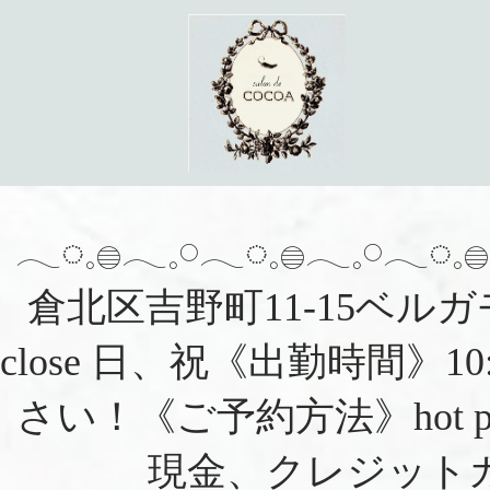
𓂃◌𓈒𓐍𓂃𓈒𓏸𓂃◌𓈒𓐍𓂃𓈒
倉北区吉野町11-15ベルガモッ
close 日、祝《出勤時間》1
さい！《ご予約方法》hot pe
現金、クレジットカ