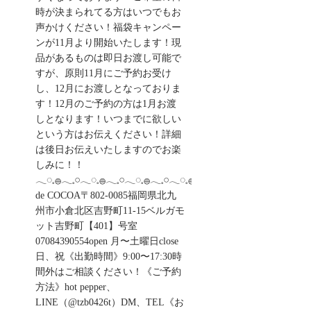
時が決まられてる方はいつでもお
声かけください！福袋キャンペー
ンが11月より開始いたします！現
品があるものは即日お渡し可能で
すが、原則11月にご予約お受け
し、12月にお渡しとなっておりま
す！12月のご予約の方は1月お渡
しとなります！いつまでに欲しい
という方はお伝えください！詳細
は後日お伝えいたしますのでお楽
しみに！！
𓂃◌𓈒𓐍𓂃𓈒𓏸𓂃◌𓈒𓐍𓂃𓈒𓏸𓂃◌𓈒𓐍𓂃𓈒𓏸𓂃◌𓈒𓐍salon
de COCOA〒802-0085福岡県北九
州市小倉北区吉野町11-15ベルガモ
ット吉野町【401】号室︎
07084390554open 月〜土曜日close
日、祝《出勤時間》9:00〜17:30時
間外はご相談ください！《ご予約
方法》hot pepper、
LINE（@tzb0426t）DM、TEL《お