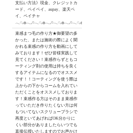
支払い方法》現金、クレジットカ
ード、ペイペイ、aupay、楽天ペ
イ、ペイチャ
𓂃◌𓈒𓐍𓂃𓈒𓏸𓂃◌𓈒𓐍𓂃𓈒𓏸𓂃◌𓈒𓐍𓂃𓈒𓏸𓂃◌𓈒𓐍
束感まつ毛の作り方★御要望の多
かった、または施術の際によく聞
かれる束感の作り方を動画にして
みております！ぜひ皆様実践して
見てください！束感作らずともコ
ーティング剤の使用は持ちを良く
するアイテムになるのでオススメ
です！！コーティングを使う際は
上からの下からコームを入れてい
ただくことをオススメしておりま
す！束感作る方はそのまま束感作
っていただき作りたくない方は何
もついてないスクリューブラシで
再度といてあげればOK分かりに
くい部分がありましたらいつでも
直接伝授いたしますのでお声かけ