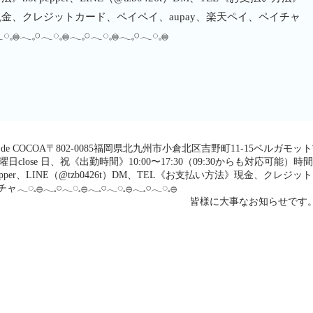
現金、クレジットカード、ペイペイ、aupay、楽天ペイ、ペイチャ
◌𓈒𓐍𓂃𓈒𓏸𓂃◌𓈒𓐍𓂃𓈒𓏸𓂃◌𓈒𓐍𓂃𓈒𓏸𓂃◌𓈒𓐍
𓈒𓏸𓂃◌𓈒𓐍salon de COCOA〒802-0085福岡県北九州市小倉北区吉野町11-15ベルガモッ
月〜土曜日close 日、祝《出勤時間》10:00〜17:30（09:30からも対応可能）時
per、LINE（@tzb0426t）DM、TEL《お支払い方法》現金、クレジッ
𓂃◌𓈒𓐍𓂃𓈒𓏸𓂃◌𓈒𓐍𓂃𓈒𓏸𓂃◌𓈒𓐍
皆様に大事なお知らせです