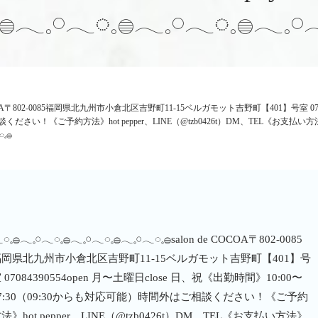
𓐍𓂃𓈒𓏸𓂃◌𓈒𓐍𓂃𓈒𓏸𓂃◌𓈒𓐍𓂃𓈒𓏸
𓂃◌𓈒𓐍salon de COCOA〒802-0085福岡県北九州市小倉北区吉野町11-15ベルガモット吉野町【401】
ご相談ください！《ご予約方法》hot pepper、LINE（@tzb0426t）DM、TEL《お
𓈒𓐍
◌𓈒𓐍𓂃𓈒𓏸𓂃◌𓈒𓐍𓂃𓈒𓏸𓂃◌𓈒𓐍𓂃𓈒𓏸𓂃◌𓈒𓐍salon de COCOA〒802-0085
福岡県北九州市小倉北区吉野町11-15ベルガモット吉野町【401】号
︎ 07084390554open 月〜土曜日close 日、祝《出勤時間》10:00〜
7:30（09:30からも対応可能）時間外はご相談ください！《ご予約
法》hot pepper、LINE（@tzb0426t）DM、TEL《お支払い方法》