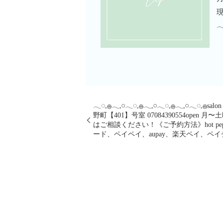
𓂃
𓂃◌𓈒𓐍𓂃𓈒𓏸𓂃◌𓈒𓐍𓂃𓈒𓏸𓂃◌𓈒𓐍
野町【401】号室︎ 07084390554open 
はご相談ください！《ご予約方法》hot pep
ード、ペイペイ、aupay、楽天ペイ、ペイチャ𓂃◌𓈒𓐍𓂃𓈒