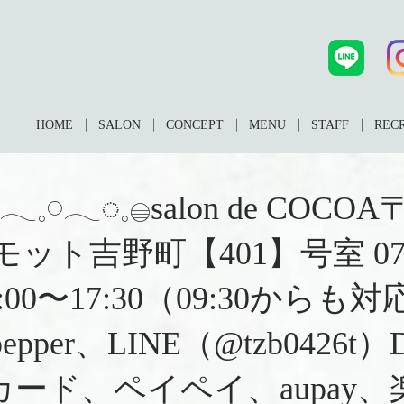
HOME
SALON
CONCEPT
MENU
STAFF
REC
𓂃◌𓈒𓐍𓂃𓈒𓏸𓂃◌𓈒𓐍salon
ト吉野町【401】号室︎ 0708
0:00〜17:30（09:30
pper、LINE（@tzb042
ード、ペイペイ、aupay