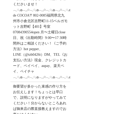
くださいませ！
𓂃◌𓈒𓐍𓂃𓈒𓏸𓂃◌𓈒𓐍𓂃𓈒𓏸𓂃◌𓈒𓐍𓂃𓈒𓏸𓂃◌𓈒𓐍salon
de COCOA〒802-0085福岡県北九
州市小倉北区吉野町11-15ベルガモ
ット吉野町【401】号室︎
07084390554open 月〜土曜日close
日、祝《出勤時間》9:00〜17:30時
間外はご相談ください！《ご予約
方法》hot pepper、
LINE（@tzb0426t）DM、TEL《お
支払い方法》現金、クレジットカ
ード、ペイペイ、aupay、楽天ペ
イ、ペイチャ
𓂃◌𓈒𓐍𓂃𓈒𓏸𓂃◌𓈒𓐍𓂃𓈒𓏸𓂃◌𓈒𓐍𓂃𓈒𓏸𓂃◌𓈒𓐍
御要望が多かった束感の作り方を
お伝えします！ちょっとは早口
で、説明になりますがやってみて
ください！分からないところあれ
ば御来店の際直接教えますのでお