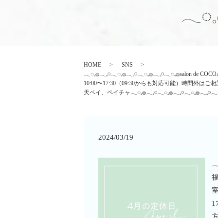
𓂃◌𓈒
HOME
SNS
𓂃◌𓈒𓐍𓂃𓈒𓏸𓂃◌𓈒𓐍𓂃𓈒𓏸𓂃◌𓈒𓐍𓂃𓈒𓏸
10:00〜17:30（09:30からも対応可能）時間外は
天ペイ、ペイチャ𓂃◌𓈒𓐍𓂃𓈒𓏸𓂃◌𓈒𓐍𓂃𓈒𓏸𓂃◌𓈒𓐍𓂃𓈒𓏸𓂃◌
2024/03/19
𓂃
室
1
方