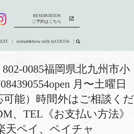
RESERVATION
ご予約はこちら
RUIT
eyelash&brow milk byCOCOA
 de COCOA〒802-0085福岡県北九州市小
4390554open 月〜土曜日
からも対応可能）時間外はご相談くだ
6t）DM、TEL《お支払い方法》
、楽天ペイ、ペイチャ