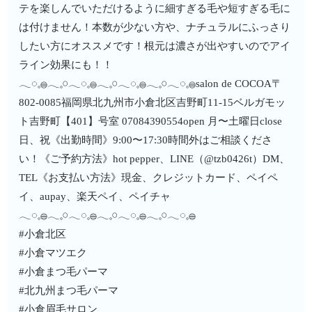
テを楽しんでいただけるように細すぎる毛や短すぎる毛に
は付けません！本数が少ない方や、ナチュラルにふっさり
したい方にオススメです！根元は濃さが出やすいのでアイ
ライン効果にも！！
𓂃◌𓈒𓐍𓂃𓈒𓏸𓂃◌𓈒𓐍𓂃𓈒𓏸𓂃◌𓈒𓐍𓂃𓈒𓏸𓂃◌𓈒𓐍salon de COCOA〒
802-0085福岡県北九州市小倉北区吉野町11-15ベルガモッ
ト吉野町【401】号室︎ 07084390554open 月〜土曜日close
日、祝《出勤時間》9:00〜17:30時間外はご相談くださ
い！《ご予約方法》hot pepper、LINE（@tzb0426t）DM、
TEL《お支払い方法》現金、クレジットカード、ペイペ
イ、aupay、楽天ペイ、ペイチャ
𓂃◌𓈒𓐍𓂃𓈒𓏸𓂃◌𓈒𓐍𓂃𓈒𓏸𓂃◌𓈒𓐍𓂃𓈒𓏸𓂃◌𓈒𓐍
#小倉北区
#小倉マツエク
#小倉まつ毛パーマ
#北九州まつ毛パーマ
#小倉眉毛サロン