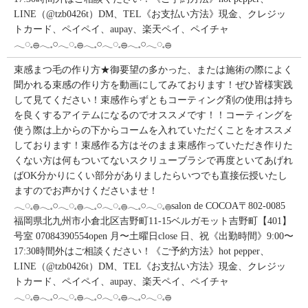
LINE（@tzb0426t）DM、TEL《お支払い方法》現金、クレジッ
トカード、ペイペイ、aupay、楽天ペイ、ペイチャ
𓂃◌𓈒𓐍𓂃𓈒𓏸𓂃◌𓈒𓐍𓂃𓈒𓏸𓂃◌𓈒𓐍𓂃𓈒𓏸𓂃◌𓈒𓐍
束感まつ毛の作り方★御要望の多かった、または施術の際によく
聞かれる束感の作り方を動画にしてみております！ぜひ皆様実践
して見てください！束感作らずともコーティング剤の使用は持ち
を良くするアイテムになるのでオススメです！！コーティングを
使う際は上からの下からコームを入れていただくことをオススメ
しております！束感作る方はそのまま束感作っていただき作りた
くない方は何もついてないスクリューブラシで再度といてあげれ
ばOK分かりにくい部分がありましたらいつでも直接伝授いたし
ますのでお声かけくださいませ！
𓂃◌𓈒𓐍𓂃𓈒𓏸𓂃◌𓈒𓐍𓂃𓈒𓏸𓂃◌𓈒𓐍𓂃𓈒𓏸𓂃◌𓈒𓐍salon de COCOA〒802-0085
福岡県北九州市小倉北区吉野町11-15ベルガモット吉野町【401】
号室︎ 07084390554open 月〜土曜日close 日、祝《出勤時間》9:00〜
17:30時間外はご相談ください！《ご予約方法》hot pepper、
LINE（@tzb0426t）DM、TEL《お支払い方法》現金、クレジッ
トカード、ペイペイ、aupay、楽天ペイ、ペイチャ
𓂃◌𓈒𓐍𓂃𓈒𓏸𓂃◌𓈒𓐍𓂃𓈒𓏸𓂃◌𓈒𓐍𓂃𓈒𓏸𓂃◌𓈒𓐍