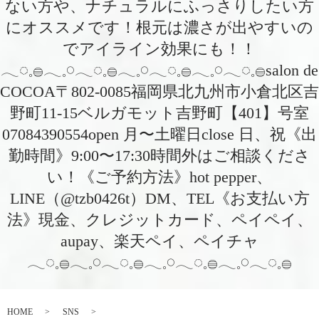
ない方や、ナチュラルにふっさりしたい方
にオススメです！根元は濃さが出やすいの
でアイライン効果にも！！
𓂃◌𓈒𓐍𓂃𓈒𓏸𓂃◌𓈒𓐍𓂃𓈒𓏸𓂃◌𓈒𓐍𓂃𓈒𓏸𓂃◌𓈒𓐍salon de
COCOA〒802-0085福岡県北九州市小倉北区吉
野町11-15ベルガモット吉野町【401】号室︎
07084390554open 月〜土曜日close 日、祝《出
勤時間》9:00〜17:30時間外はご相談くださ
い！《ご予約方法》hot pepper、
LINE（@tzb0426t）DM、TEL《お支払い方
法》現金、クレジットカード、ペイペイ、
aupay、楽天ペイ、ペイチャ
𓂃◌𓈒𓐍𓂃𓈒𓏸𓂃◌𓈒𓐍𓂃𓈒𓏸𓂃◌𓈒𓐍𓂃𓈒𓏸𓂃◌𓈒𓐍
HOME
SNS