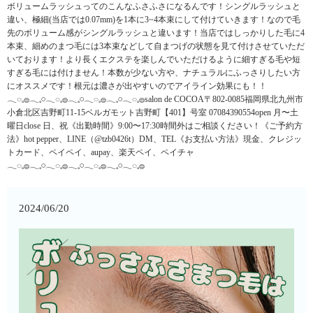
ボリュームラッシュってのこんなふさふさになるんです！シングルラッシュと
違い、極細(当店では0.07mm)を1本に3~4本束にして付けていきます！なので毛
先のボリューム感がシングルラッシュと違います！当店ではしっかりした毛に4
本束、細めのまつ毛には3本束などして自まつげの状態を見て付けさせていただ
いております！より長くエクステを楽しんでいただけるように細すぎる毛や短
すぎる毛には付けません！本数が少ない方や、ナチュラルにふっさりしたい方
にオススメです！根元は濃さが出やすいのでアイライン効果にも！！
𓂃◌𓈒𓐍𓂃𓈒𓏸𓂃◌𓈒𓐍𓂃𓈒𓏸𓂃◌𓈒𓐍𓂃𓈒𓏸𓂃◌𓈒𓐍salon de COCOA〒802-0085福岡県北九州市
小倉北区吉野町11-15ベルガモット吉野町【401】号室︎ 07084390554open 月〜土
曜日close 日、祝《出勤時間》9:00〜17:30時間外はご相談ください！《ご予約方
法》hot pepper、LINE（@tzb0426t）DM、TEL《お支払い方法》現金、クレジッ
トカード、ペイペイ、aupay、楽天ペイ、ペイチャ
𓂃◌𓈒𓐍𓂃𓈒𓏸𓂃◌𓈒𓐍𓂃𓈒𓏸𓂃◌𓈒𓐍𓂃𓈒𓏸𓂃◌𓈒𓐍
2024/06/20