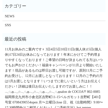
NEWS
SNS
11月お休みのご案内です‍♀️ 3日4日5日10日11日(個人休)15日(個人
休)17日24日お休みになっております！年末にかけてご予約埋ま
りやすくなっております！ご希望の日時が決まられてる方はいつ
でもお声かけください！福袋キャンペーンが11月より開始いたし
ます！現品があるものは即日お渡し可能ですが、原則11月にご予
約お受けし、12月にお渡しとなっております！12月のご予約の方
は1月お渡しとなります！いつまでに欲しいという方はお伝えく
ださい！詳細は後日お伝えいたしますのでお楽しみに！！
𓂃◌𓈒𓐍𓂃𓈒𓏸𓂃◌𓈒𓐍𓂃𓈒𓏸𓂃◌𓈒𓐍𓂃𓈒𓏸𓂃◌𓈒𓐍salon de COCOA〒802-0085
福岡県北九州市小倉北区吉野町11-15ベルガモット吉野町【401】
号室︎ 07084390554open 月〜土曜日close 日、祝《出勤時間》9:00〜
17:30時間外はご相談ください！《ご予約方法》hot pepper、