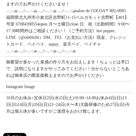
ますのでお声かけくださいませ！
𓂃◌𓈒𓐍𓂃𓈒𓏸𓂃◌𓈒𓐍𓂃𓈒𓏸𓂃◌𓈒𓐍𓂃𓈒𓏸𓂃◌𓈒𓐍salon de COCOA〒802-0085
福岡県北九州市小倉北区吉野町11-15ベルガモット吉野町【401】
号室︎ 07084390554open 月〜土曜日close 日、祝《出勤時間》9:00〜
17:30時間外はご相談ください！《ご予約方法》hot pepper、
LINE（@tzb0426t）DM、TEL《お支払い方法》現金、クレジッ
トカード、ペイペイ、aupay、楽天ペイ、ペイチャ
𓂃◌𓈒𓐍𓂃𓈒𓏸𓂃◌𓈒𓐍𓂃𓈒𓏸𓂃◌𓈒𓐍𓂃𓈒𓏸𓂃◌𓈒𓐍
御要望が多かった束感の作り方をお伝えします！ちょっとは早口
で、説明になりますがやってみてください！分からないところあ
れば御来店の際直接教えますのでお声かけください
Instagram Image
10月のお休み+定休日2日(水)5日(土)10:00~14:00お休み6日(日)13
日(日)14日(月)20日(日)22~24日(火〜木)大阪研修のため27日(日)今
月は個人休が多いですがご迷惑をおかけ致します。