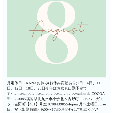
月定休日＋KANAお休み(お休み変動あり)1日、4日、11
日、12日、18日、25日今年はお盆も出勤予定で
す‍♂️𓂃◌𓈒𓐍𓂃𓈒𓏸𓂃◌𓈒𓐍𓂃𓈒𓏸𓂃◌𓈒𓐍𓂃𓈒𓏸𓂃◌𓈒𓐍salon de COCOA
〒802-0085福岡県北九州市小倉北区吉野町11-15ベルガモ
ット吉野町【401】号室︎ 07084390554open 月〜土曜日close
日、祝《出勤時間》9:00〜17:30時間外はご相談くださ