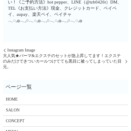
い！《ご予約方法》hot pepper、LINE（@tzb0426t）DM、
TEL《お支払い方法》現金、クレジットカード、ペイペ
イ、aupay、楽天ペイ、ペイチャ
𓂃◌𓈒𓐍𓂃𓈒𓏸𓂃◌𓈒𓐍𓂃𓈒𓏸𓂃◌𓈒𓐍𓂃𓈒𓏸𓂃◌𓈒𓐍
Instagram Image
大人気★パーマ&エクステのセットが急上昇してます！エクステ
のみだけできついカールつけてても黒目に被ってしまっていた目
元。
HOME
SALON
CONCEPT