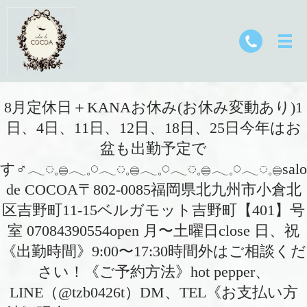
8月定休日＋KANAお休み(お休み変動あり)1
日、4日、11日、12日、18日、25日今年はお
盆も出勤予定で
す‍♂️𓂃◌𓈒𓐍𓂃𓈒𓏸𓂃◌𓈒𓐍𓂃𓈒𓏸𓂃◌𓈒𓐍𓂃𓈒𓏸𓂃◌𓈒𓐍sal
de COCOA〒802-0085福岡県北九州市小倉北
区吉野町11-15ベルガモット吉野町【401】号
室︎ 07084390554open 月〜土曜日close 日、祝
《出勤時間》9:00〜17:30時間外はご相談くだ
さい！《ご予約方法》hot pepper、
LINE（@tzb0426t）DM、TEL《お支払い方