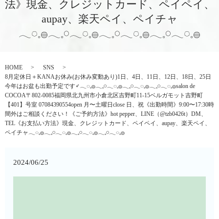
法》現金、クレジットカード、ペイペイ、
aupay、楽天ペイ、ペイチャ
𓂃◌𓈒𓐍𓂃𓈒𓏸𓂃◌𓈒𓐍𓂃𓈒𓏸𓂃◌𓈒𓐍𓂃𓈒𓏸𓂃◌𓈒𓐍
HOME
SNS
8月定休日＋KANAお休み(お休み変動あり)1日、4日、11日、12日、18日、25日
今年はお盆も出勤予定です‍♂️𓂃◌𓈒𓐍𓂃𓈒𓏸𓂃◌𓈒𓐍𓂃𓈒𓏸𓂃◌𓈒𓐍𓂃𓈒𓏸𓂃◌𓈒𓐍salon de
COCOA〒802-0085福岡県北九州市小倉北区吉野町11-15ベルガモット吉野町
【401】号室︎ 07084390554open 月〜土曜日close 日、祝《出勤時間》9:00〜17:30時
間外はご相談ください！《ご予約方法》hot pepper、LINE（@tzb0426t）DM、
TEL《お支払い方法》現金、クレジットカード、ペイペイ、aupay、楽天ペイ、
ペイチャ𓂃◌𓈒𓐍𓂃𓈒𓏸𓂃◌𓈒𓐍𓂃𓈒𓏸𓂃◌𓈒𓐍𓂃𓈒𓏸𓂃◌𓈒𓐍
2024/06/25