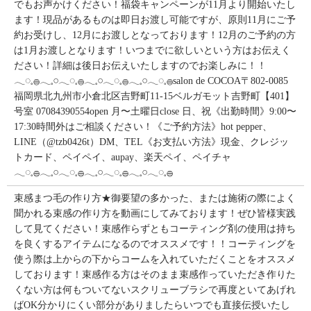
でもお声かけください！福袋キャンペーンが11月より開始いたし
ます！現品があるものは即日お渡し可能ですが、原則11月にご予
約お受けし、12月にお渡しとなっております！12月のご予約の方
は1月お渡しとなります！いつまでに欲しいという方はお伝えく
ださい！詳細は後日お伝えいたしますのでお楽しみに！！
𓂃◌𓈒𓐍𓂃𓈒𓏸𓂃◌𓈒𓐍𓂃𓈒𓏸𓂃◌𓈒𓐍𓂃𓈒𓏸𓂃◌𓈒𓐍salon de COCOA〒802-0085
福岡県北九州市小倉北区吉野町11-15ベルガモット吉野町【401】
号室︎ 07084390554open 月〜土曜日close 日、祝《出勤時間》9:00〜
17:30時間外はご相談ください！《ご予約方法》hot pepper、
LINE（@tzb0426t）DM、TEL《お支払い方法》現金、クレジッ
トカード、ペイペイ、aupay、楽天ペイ、ペイチャ
𓂃◌𓈒𓐍𓂃𓈒𓏸𓂃◌𓈒𓐍𓂃𓈒𓏸𓂃◌𓈒𓐍𓂃𓈒𓏸𓂃◌𓈒𓐍
束感まつ毛の作り方★御要望の多かった、または施術の際によく
聞かれる束感の作り方を動画にしてみております！ぜひ皆様実践
して見てください！束感作らずともコーティング剤の使用は持ち
を良くするアイテムになるのでオススメです！！コーティングを
使う際は上からの下からコームを入れていただくことをオススメ
しております！束感作る方はそのまま束感作っていただき作りた
くない方は何もついてないスクリューブラシで再度といてあげれ
ばOK分かりにくい部分がありましたらいつでも直接伝授いたし