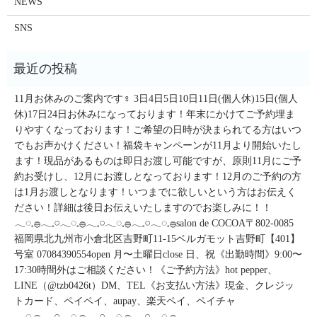
NEWS
SNS
11月お休みのご案内です‍♀️ 3日4日5日10日11日(個人休)15日(個人
休)17日24日お休みになっております！年末にかけてご予約埋ま
りやすくなっております！ご希望の日時が決まられてる方はいつ
でもお声かけください！福袋キャンペーンが11月より開始いたし
ます！現品があるものは即日お渡し可能ですが、原則11月にご予
約お受けし、12月にお渡しとなっております！12月のご予約の方
は1月お渡しとなります！いつまでに欲しいという方はお伝えく
ださい！詳細は後日お伝えいたしますのでお楽しみに！！
𓂃◌𓈒𓐍𓂃𓈒𓏸𓂃◌𓈒𓐍𓂃𓈒𓏸𓂃◌𓈒𓐍𓂃𓈒𓏸𓂃◌𓈒𓐍salon de COCOA〒802-0085
福岡県北九州市小倉北区吉野町11-15ベルガモット吉野町【401】
号室︎ 07084390554open 月〜土曜日close 日、祝《出勤時間》9:00〜
17:30時間外はご相談ください！《ご予約方法》hot pepper、
LINE（@tzb0426t）DM、TEL《お支払い方法》現金、クレジッ
トカード、ペイペイ、aupay、楽天ペイ、ペイチャ
𓂃◌𓈒𓐍𓂃𓈒𓏸𓂃◌𓈒𓐍𓂃𓈒𓏸𓂃◌𓈒𓐍𓂃𓈒𓏸𓂃◌𓈒𓐍