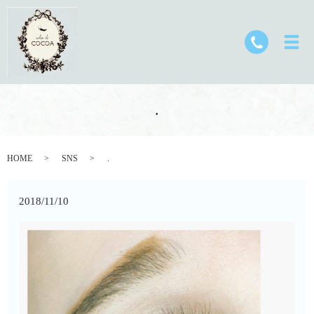
.
HOME
SNS
.
2018/11/10