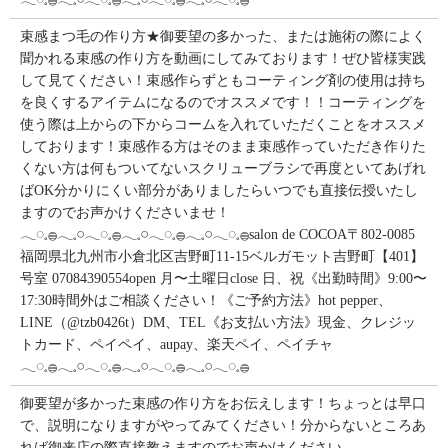
束感まつ毛の作り方★御要望の多かった、または施術の際によく
聞かれる束感の作り方を動画にしてみております！ぜひ皆様実践
して見てください！束感作らずともコーティング剤の使用は持ち
を良くするアイテムになるのでオススメです！！コーティングを
使う際は上からの下からコームを入れていただくことをオススメ
しております！束感作る方はそのまま束感作っていただき作りた
くない方は何もついてないスクリューブラシで再度といてあげれ
ばOK分かりにくい部分がありましたらいつでも直接伝授いたし
ますのでお声かけくださいませ！
𓂃◌𓈒𓐍𓂃𓈒𓏸𓂃◌𓈒𓐍𓂃𓈒𓏸𓂃◌𓈒𓐍𓂃𓈒𓏸𓂃◌𓈒𓐍salon de COCOA〒802-0085
福岡県北九州市小倉北区吉野町11-15ベルガモット吉野町【401】
号室︎ 07084390554open 月〜土曜日close 日、祝《出勤時間》9:00〜
17:30時間外はご相談ください！《ご予約方法》hot pepper、
LINE（@tzb0426t）DM、TEL《お支払い方法》現金、クレジッ
トカード、ペイペイ、aupay、楽天ペイ、ペイチャ
𓂃◌𓈒𓐍𓂃𓈒𓏸𓂃◌𓈒𓐍𓂃𓈒𓏸𓂃◌𓈒𓐍𓂃𓈒𓏸𓂃◌𓈒𓐍
御要望が多かった束感の作り方をお伝えします！ちょっとは早口
で、説明になりますがやってみてください！分からないところあ
れば御来店の際直接教えますのでお声かけください