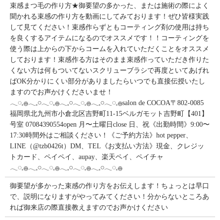
束感まつ毛の作り方★御要望の多かった、または施術の際によく
聞かれる束感の作り方を動画にしてみております！ぜひ皆様実践
して見てください！束感作らずともコーティング剤の使用は持ち
を良くするアイテムになるのでオススメです！！コーティングを
使う際は上からの下からコームを入れていただくことをオススメ
しております！束感作る方はそのまま束感作っていただき作りた
くない方は何もついてないスクリューブラシで再度といてあげれ
ばOK分かりにくい部分がありましたらいつでも直接伝授いたし
ますのでお声かけくださいませ！
𓂃◌𓈒𓐍𓂃𓈒𓏸𓂃◌𓈒𓐍𓂃𓈒𓏸𓂃◌𓈒𓐍𓂃𓈒𓏸𓂃◌𓈒𓐍salon de COCOA〒802-0085
福岡県北九州市小倉北区吉野町11-15ベルガモット吉野町【401】
号室︎ 07084390554open 月〜土曜日close 日、祝《出勤時間》9:00〜
17:30時間外はご相談ください！《ご予約方法》hot pepper、
LINE（@tzb0426t）DM、TEL《お支払い方法》現金、クレジッ
トカード、ペイペイ、aupay、楽天ペイ、ペイチャ
𓂃◌𓈒𓐍𓂃𓈒𓏸𓂃◌𓈒𓐍𓂃𓈒𓏸𓂃◌𓈒𓐍𓂃𓈒𓏸𓂃◌𓈒𓐍
御要望が多かった束感の作り方をお伝えします！ちょっとは早口
で、説明になりますがやってみてください！分からないところあ
れば御来店の際直接教えますのでお声かけください