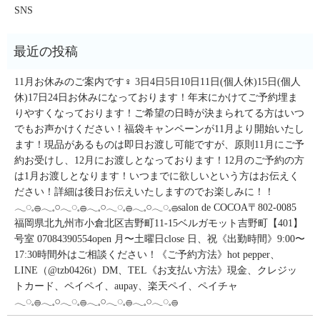
SNS
11月お休みのご案内です‍♀️ 3日4日5日10日11日(個人休)15日(個人
休)17日24日お休みになっております！年末にかけてご予約埋ま
りやすくなっております！ご希望の日時が決まられてる方はいつ
でもお声かけください！福袋キャンペーンが11月より開始いたし
ます！現品があるものは即日お渡し可能ですが、原則11月にご予
約お受けし、12月にお渡しとなっております！12月のご予約の方
は1月お渡しとなります！いつまでに欲しいという方はお伝えく
ださい！詳細は後日お伝えいたしますのでお楽しみに！！
𓂃◌𓈒𓐍𓂃𓈒𓏸𓂃◌𓈒𓐍𓂃𓈒𓏸𓂃◌𓈒𓐍𓂃𓈒𓏸𓂃◌𓈒𓐍salon de COCOA〒802-0085
福岡県北九州市小倉北区吉野町11-15ベルガモット吉野町【401】
号室︎ 07084390554open 月〜土曜日close 日、祝《出勤時間》9:00〜
17:30時間外はご相談ください！《ご予約方法》hot pepper、
LINE（@tzb0426t）DM、TEL《お支払い方法》現金、クレジッ
トカード、ペイペイ、aupay、楽天ペイ、ペイチャ
𓂃◌𓈒𓐍𓂃𓈒𓏸𓂃◌𓈒𓐍𓂃𓈒𓏸𓂃◌𓈒𓐍𓂃𓈒𓏸𓂃◌𓈒𓐍