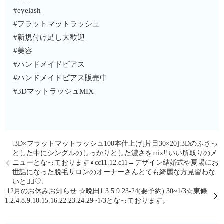
#eyelash
#フラットマットラッシュ
#新規付け足し大歓迎
#美容
#ハンドメイドピアス
#ハンドメイドピアス販売中
#3DマットラッシュMIX
.3D×フラットマットラッシュ100本仕上げ[片目30×20].3Dのふさっ
とした中にシングルのしっかりとした濃さをmix!!いい所取りのメ
ニューとなっております‍♀️cc11.12.c11←デザイン結婚式や夏場にお
世話になった脱毛サロンのオーナーさん️とても綺麗な方見習わな
いと🤦‍♀️♡.
.12月のお休みお知らせ︎︎ ☆晩田1.3.5.9.23-24(要予約).30~1/3☆東條
1.2.4.8.9.10.15.16.22.23.24.29~1/3となっております。