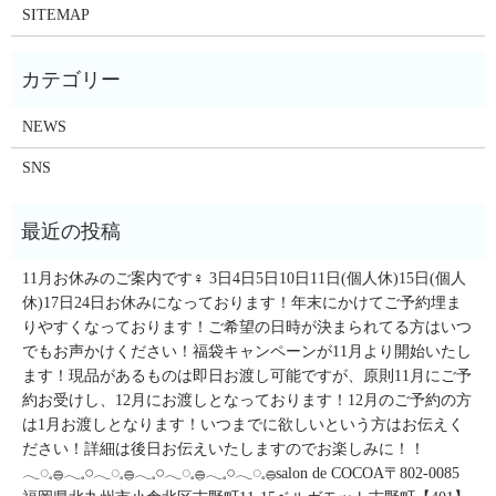
SITEMAP
NEWS
SNS
11月お休みのご案内です‍♀️ 3日4日5日10日11日(個人休)15日(個人
休)17日24日お休みになっております！年末にかけてご予約埋ま
りやすくなっております！ご希望の日時が決まられてる方はいつ
でもお声かけください！福袋キャンペーンが11月より開始いたし
ます！現品があるものは即日お渡し可能ですが、原則11月にご予
約お受けし、12月にお渡しとなっております！12月のご予約の方
は1月お渡しとなります！いつまでに欲しいという方はお伝えく
ださい！詳細は後日お伝えいたしますのでお楽しみに！！
𓂃◌𓈒𓐍𓂃𓈒𓏸𓂃◌𓈒𓐍𓂃𓈒𓏸𓂃◌𓈒𓐍𓂃𓈒𓏸𓂃◌𓈒𓐍salon de COCOA〒802-0085