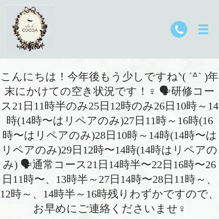
こんにちは！今年後もう少しですねᐠ( ´ᐞ` )年
末にかけての空き状況です！‍♀️ 🗣研修コー
ス21日11時半のみ25日12時のみ26日10時～14
時(14時〜はリペアのみ)27日11時～16時(16
時〜はリペアのみ)28日10時～14時(14時〜は
リペアのみ)29日12時〜14時(14時はリペアの
み) 🗣通常コース21日14時半〜22日16時〜26
日11時〜、13時半～27日14時〜28日11時～、
12時～、14時半～16時残りわずかですので、
お早めにご連絡くださいませ‍♀️