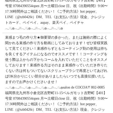
福岡県北九州市小倉北区吉野町11-15ベルガモット吉野町【401】
号室︎ 07084390554open 月〜土曜日close 日、祝《出勤時間》9:00〜
17:30時間外はご相談ください！《ご予約方法》hot pepper、
LINE（@tzb0426t）DM、TEL《お支払い方法》現金、クレジッ
トカード、ペイペイ、aupay、楽天ペイ、ペイチャ
𓂃◌𓈒𓐍𓂃𓈒𓏸𓂃◌𓈒𓐍𓂃𓈒𓏸𓂃◌𓈒𓐍𓂃𓈒𓏸𓂃◌𓈒𓐍
束感まつ毛の作り方★御要望の多かった、または施術の際によく
聞かれる束感の作り方を動画にしてみております！ぜひ皆様実践
して見てください！束感作らずともコーティング剤の使用は持ち
を良くするアイテムになるのでオススメです！！コーティングを
使う際は上からの下からコームを入れていただくことをオススメ
しております！束感作る方はそのまま束感作っていただき作りた
くない方は何もついてないスクリューブラシで再度といてあげれ
ばOK分かりにくい部分がありましたらいつでも直接伝授いたし
ますのでお声かけくださいませ！
𓂃◌𓈒𓐍𓂃𓈒𓏸𓂃◌𓈒𓐍𓂃𓈒𓏸𓂃◌𓈒𓐍𓂃𓈒𓏸𓂃◌𓈒𓐍salon de COCOA〒802-0085
福岡県北九州市小倉北区吉野町11-15ベルガモット吉野町【401】
号室︎ 07084390554open 月〜土曜日close 日、祝《出勤時間》9:00〜
17:30時間外はご相談ください！《ご予約方法》hot pepper、
LINE（@tzb0426t）DM、TEL《お支払い方法》現金、クレジッ