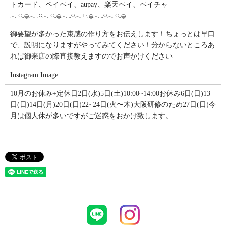
トカード、ペイペイ、aupay、楽天ペイ、ペイチャ
𓂃◌𓈒𓐍𓂃𓈒𓏸𓂃◌𓈒𓐍𓂃𓈒𓏸𓂃◌𓈒𓐍𓂃𓈒𓏸𓂃◌𓈒𓐍
御要望が多かった束感の作り方をお伝えします！ちょっとは早口
で、説明になりますがやってみてください！分からないところあ
れば御来店の際直接教えますのでお声かけください
Instagram Image
10月のお休み+定休日2日(水)5日(土)10:00~14:00お休み6日(日)13
日(日)14日(月)20日(日)22~24日(火〜木)大阪研修のため27日(日)今
月は個人休が多いですがご迷惑をおかけ致します。