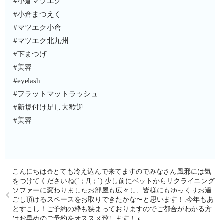
#小倉マツエク
#小倉まつえく
#マツエク小倉
#マツエク北九州
#下まつげ
#美容
#eyelash
#フラットマットラッシュ
#新規付け足し大歓迎
#美容
こんにちは☃️とても冷え込んで来てますのでみなさん風邪には気
をつけてくださいね(´；Д；`).少し前にベットからリクライニング
ソファーに変わりましたお部屋も広々し、皆様にもゆっくりお過
ごし頂けるスペースをお取りできたかな〜と思います！.今年もあ
とすこし！ご予約の枠も狭まっておりますのでご都合がわかる方
はお早めのご予約をオススメ致します！‍♀️.