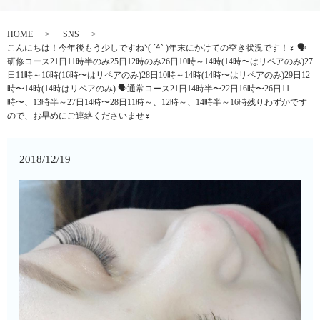
HOME
SNS
こんにちは！今年後もう少しですねᐠ( ´ᐞ` )年末にかけての空き状況です！‍♀️ 🗣
研修コース21日11時半のみ25日12時のみ26日10時～14時(14時〜はリペアのみ)27
日11時～16時(16時〜はリペアのみ)28日10時～14時(14時〜はリペアのみ)29日12
時〜14時(14時はリペアのみ) 🗣通常コース21日14時半〜22日16時〜26日11
時〜、13時半～27日14時〜28日11時～、12時～、14時半～16時残りわずかです
ので、お早めにご連絡くださいませ‍♀️
2018/12/19