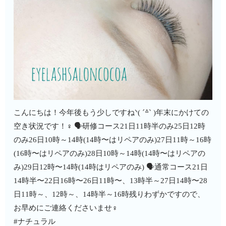
こんにちは！今年後もう少しですねᐠ( ´ᐞ` )年末にかけての
空き状況です！‍♀️ 🗣研修コース21日11時半のみ25日12時
のみ26日10時～14時(14時〜はリペアのみ)27日11時～16時
(16時〜はリペアのみ)28日10時～14時(14時〜はリペアの
み)29日12時〜14時(14時はリペアのみ) 🗣通常コース21日
14時半〜22日16時〜26日11時〜、13時半～27日14時〜28
日11時～、12時～、14時半～16時残りわずかですので、
お早めにご連絡くださいませ‍♀️
#ナチュラル