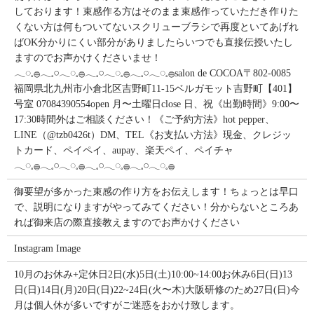
しております！束感作る方はそのまま束感作っていただき作りた
くない方は何もついてないスクリューブラシで再度といてあげれ
ばOK分かりにくい部分がありましたらいつでも直接伝授いたし
ますのでお声かけくださいませ！
𓂃◌𓈒𓐍𓂃𓈒𓏸𓂃◌𓈒𓐍𓂃𓈒𓏸𓂃◌𓈒𓐍𓂃𓈒𓏸𓂃◌𓈒𓐍salon de COCOA〒802-0085
福岡県北九州市小倉北区吉野町11-15ベルガモット吉野町【401】
号室︎ 07084390554open 月〜土曜日close 日、祝《出勤時間》9:00〜
17:30時間外はご相談ください！《ご予約方法》hot pepper、
LINE（@tzb0426t）DM、TEL《お支払い方法》現金、クレジッ
トカード、ペイペイ、aupay、楽天ペイ、ペイチャ
𓂃◌𓈒𓐍𓂃𓈒𓏸𓂃◌𓈒𓐍𓂃𓈒𓏸𓂃◌𓈒𓐍𓂃𓈒𓏸𓂃◌𓈒𓐍
御要望が多かった束感の作り方をお伝えします！ちょっとは早口
で、説明になりますがやってみてください！分からないところあ
れば御来店の際直接教えますのでお声かけください
Instagram Image
10月のお休み+定休日2日(水)5日(土)10:00~14:00お休み6日(日)13
日(日)14日(月)20日(日)22~24日(火〜木)大阪研修のため27日(日)今
月は個人休が多いですがご迷惑をおかけ致します。