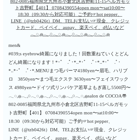
men&
#039;s eyebrow綺麗になりました！回数重ねていくとどん
どん綺麗になります！*･ﾟ .ﾟ･*..*･ﾟ .ﾟ･*..*･ﾟ .ﾟ･
*..*･ﾟ .ﾟ･*.MENUまつ毛パーマ4180yen〜眉毛、ハリブ
ロ 3850yen〜まつ毛エクステ 3630yen〜フェイスワック
ス 4980yen〜ドイツ式リンパケア若草よもぎ蒸し5500円〜
𓂃◌𓈒𓐍𓂃𓈒𓏸𓂃◌𓈒𓐍𓂃𓈒𓏸𓂃◌𓈒𓐍𓂃𓈒𓏸𓂃◌𓈒𓐍salon de COCOA〠
802-0085福岡県北九州市小倉北区吉野町11-15ベルガモッ
ト吉野町【401】︎ 07084390554open mon〜sat10:00〜
18:30（09:30から対応可能）ご予約☞hot pepper、
LINE（@tzb0426t）DM、TELお支払い☞現金、クレジッ
トカード、ペイペイ、aupay、楽天ペイ、d払いなど