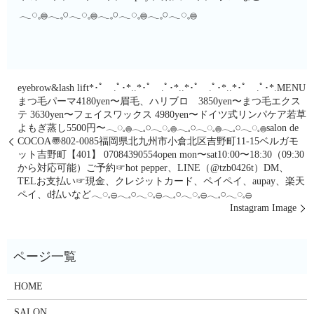
𓂃◌𓈒𓐍𓂃𓈒𓏸𓂃◌𓈒𓐍𓂃𓈒𓏸𓂃◌𓈒𓐍𓂃𓈒𓏸𓂃◌𓈒𓐍
eyebrow&lash lift*･ﾟ .ﾟ･*..*･ﾟ .ﾟ･*..*･ﾟ .ﾟ･*..*･ﾟ .ﾟ･*.MENU
まつ毛パーマ4180yen〜眉毛、ハリブロ 3850yen〜まつ毛エクス
テ 3630yen〜フェイスワックス 4980yen〜ドイツ式リンパケア若草
よもぎ蒸し5500円〜𓂃◌𓈒𓐍𓂃𓈒𓏸𓂃◌𓈒𓐍𓂃𓈒𓏸𓂃◌𓈒𓐍𓂃𓈒𓏸𓂃◌𓈒𓐍salon de
COCOA〠802-0085福岡県北九州市小倉北区吉野町11-15ベルガモ
ット吉野町【401】︎ 07084390554open mon〜sat10:00〜18:30（09:30
から対応可能）ご予約☞hot pepper、LINE（@tzb0426t）DM、
TELお支払い☞現金、クレジットカード、ペイペイ、aupay、楽天
ペイ、d払いなど𓂃◌𓈒𓐍𓂃𓈒𓏸𓂃◌𓈒𓐍𓂃𓈒𓏸𓂃◌𓈒𓐍𓂃𓈒𓏸𓂃◌𓈒𓐍
Instagram Image
HOME
SALON