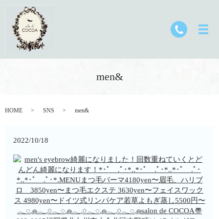
men&
HOME
SNS
men&
2022/10/18