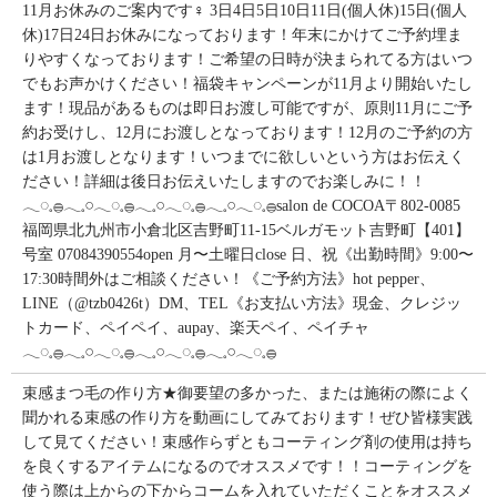
11月お休みのご案内です‍♀️ 3日4日5日10日11日(個人休)15日(個人
休)17日24日お休みになっております！年末にかけてご予約埋ま
りやすくなっております！ご希望の日時が決まられてる方はいつ
でもお声かけください！福袋キャンペーンが11月より開始いたし
ます！現品があるものは即日お渡し可能ですが、原則11月にご予
約お受けし、12月にお渡しとなっております！12月のご予約の方
は1月お渡しとなります！いつまでに欲しいという方はお伝えく
ださい！詳細は後日お伝えいたしますのでお楽しみに！！
𓂃◌𓈒𓐍𓂃𓈒𓏸𓂃◌𓈒𓐍𓂃𓈒𓏸𓂃◌𓈒𓐍𓂃𓈒𓏸𓂃◌𓈒𓐍salon de COCOA〒802-0085
福岡県北九州市小倉北区吉野町11-15ベルガモット吉野町【401】
号室︎ 07084390554open 月〜土曜日close 日、祝《出勤時間》9:00〜
17:30時間外はご相談ください！《ご予約方法》hot pepper、
LINE（@tzb0426t）DM、TEL《お支払い方法》現金、クレジッ
トカード、ペイペイ、aupay、楽天ペイ、ペイチャ
𓂃◌𓈒𓐍𓂃𓈒𓏸𓂃◌𓈒𓐍𓂃𓈒𓏸𓂃◌𓈒𓐍𓂃𓈒𓏸𓂃◌𓈒𓐍
束感まつ毛の作り方★御要望の多かった、または施術の際によく
聞かれる束感の作り方を動画にしてみております！ぜひ皆様実践
して見てください！束感作らずともコーティング剤の使用は持ち
を良くするアイテムになるのでオススメです！！コーティングを
使う際は上からの下からコームを入れていただくことをオススメ