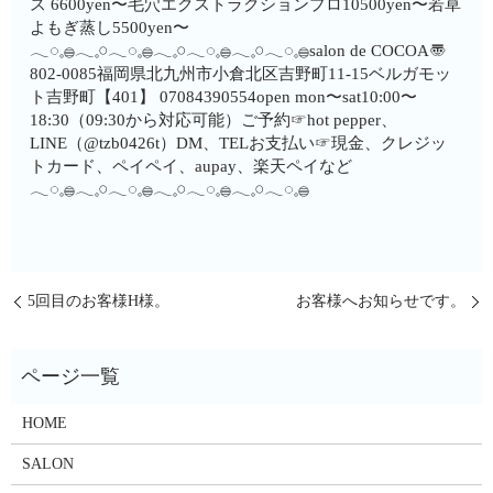
ス 6600yen〜毛穴エクストラクションプロ10500yen〜若草
よもぎ蒸し5500yen〜
𓂃◌𓈒𓐍𓂃𓈒𓏸𓂃◌𓈒𓐍𓂃𓈒𓏸𓂃◌𓈒𓐍𓂃𓈒𓏸𓂃◌𓈒𓐍salon de COCOA〠
802-0085福岡県北九州市小倉北区吉野町11-15ベルガモッ
ト吉野町【401】︎ 07084390554open mon〜sat10:00〜
18:30（09:30から対応可能）ご予約☞hot pepper、
LINE（@tzb0426t）DM、TELお支払い☞現金、クレジッ
トカード、ペイペイ、aupay、楽天ペイなど
𓂃◌𓈒𓐍𓂃𓈒𓏸𓂃◌𓈒𓐍𓂃𓈒𓏸𓂃◌𓈒𓐍𓂃𓈒𓏸𓂃◌𓈒𓐍
5回目のお客様H様。
お客様へお知らせです。
HOME
SALON