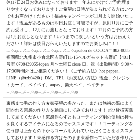
休)17日24日お休みになっております！年末にかけてご予約埋ま
りやすくなっております！ご希望の日時が決まられてる方はいつ
でもお声かけください！福袋キャンペーンが11月より開始いたし
ます！現品があるものは即日お渡し可能ですが、原則11月にご予
約お受けし、12月にお渡しとなっております！12月のご予約の方
は1月お渡しとなります！いつまでに欲しいという方はお伝えく
ださい！詳細は後日お伝えいたしますのでお楽しみに！！
𓂃◌𓈒𓐍𓂃𓈒𓏸𓂃◌𓈒𓐍𓂃𓈒𓏸𓂃◌𓈒𓐍𓂃𓈒𓏸𓂃◌𓈒𓐍salon de COCOA〒802-0085
福岡県北九州市小倉北区吉野町11-15ベルガモット吉野町【401】
号室︎ 07084390554open 月〜土曜日close 日、祝《出勤時間》9:00〜
17:30時間外はご相談ください！《ご予約方法》hot pepper、
LINE（@tzb0426t）DM、TEL《お支払い方法》現金、クレジッ
トカード、ペイペイ、aupay、楽天ペイ、ペイチャ
𓂃◌𓈒𓐍𓂃𓈒𓏸𓂃◌𓈒𓐍𓂃𓈒𓏸𓂃◌𓈒𓐍𓂃𓈒𓏸𓂃◌𓈒𓐍
束感まつ毛の作り方★御要望の多かった、または施術の際によく
聞かれる束感の作り方を動画にしてみております！ぜひ皆様実践
して見てください！束感作らずともコーティング剤の使用は持ち
を良くするアイテムになるのでオススメです！！コーティングを
使う際は上からの下からコームを入れていただくことをオススメ
しております！束感作る方はそのまま束感作っていただき作りた