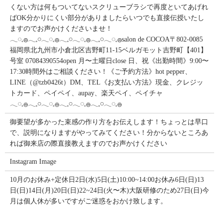
くない方は何もついてないスクリューブラシで再度といてあげれ
ばOK分かりにくい部分がありましたらいつでも直接伝授いたし
ますのでお声かけくださいませ！
𓂃◌𓈒𓐍𓂃𓈒𓏸𓂃◌𓈒𓐍𓂃𓈒𓏸𓂃◌𓈒𓐍𓂃𓈒𓏸𓂃◌𓈒𓐍salon de COCOA〒802-0085
福岡県北九州市小倉北区吉野町11-15ベルガモット吉野町【401】
号室︎ 07084390554open 月〜土曜日close 日、祝《出勤時間》9:00〜
17:30時間外はご相談ください！《ご予約方法》hot pepper、
LINE（@tzb0426t）DM、TEL《お支払い方法》現金、クレジッ
トカード、ペイペイ、aupay、楽天ペイ、ペイチャ
𓂃◌𓈒𓐍𓂃𓈒𓏸𓂃◌𓈒𓐍𓂃𓈒𓏸𓂃◌𓈒𓐍𓂃𓈒𓏸𓂃◌𓈒𓐍
御要望が多かった束感の作り方をお伝えします！ちょっとは早口
で、説明になりますがやってみてください！分からないところあ
れば御来店の際直接教えますのでお声かけください
Instagram Image
10月のお休み+定休日2日(水)5日(土)10:00~14:00お休み6日(日)13
日(日)14日(月)20日(日)22~24日(火〜木)大阪研修のため27日(日)今
月は個人休が多いですがご迷惑をおかけ致します。