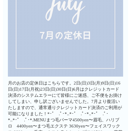
月のお店の定休日はこちらです。2日(日)3日(月)9日(日)16
日(日)17日(月祝)23日(日)30日(日)6月はクレジットカード
決済のシステムエラーにて皆様にご迷惑、ご不便をお掛け
してしまい、申し訳ございませんでした。7月より復活い
たしますので、通常通りクレジットカード決済のご利用が
可能になりました！*･ﾟ .ﾟ･*..*･ﾟ .ﾟ･*..*･ﾟ .ﾟ･
*..*･ﾟ .ﾟ･*.MENUまつ毛パーマ4500yen〜眉毛、ハリブ
ロ 4400yen〜まつ毛エクステ 3630yen〜フェイスワック