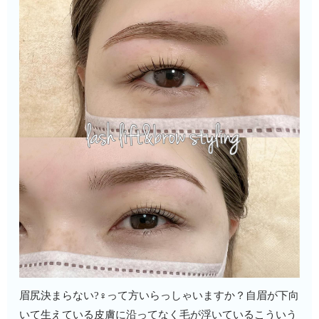
眉尻決まらない?‍♀️って方いらっしゃいますか？︎自眉が下向
いて生えている︎皮膚に沿ってなく毛が浮いているこういう