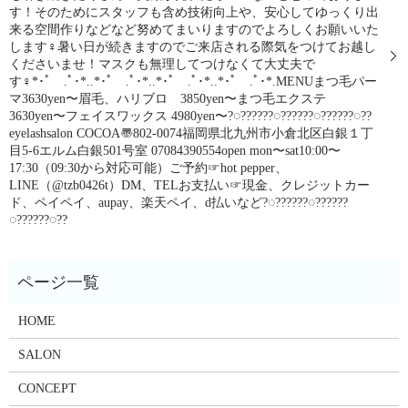
す！そのためにスタッフも含め技術向上や、安心してゆっくり出
来る空間作りなどなど努めてまいりますのでよろしくお願いいた
します‍♀️暑い日が続きますのでご来店される際気をつけてお越し
くださいませ！マスクも無理してつけなくて大丈夫で
す‍♀️*･ﾟ .ﾟ･*..*･ﾟ .ﾟ･*..*･ﾟ .ﾟ･*..*･ﾟ .ﾟ･*.MENUまつ毛パー
マ3630yen〜眉毛、ハリブロ 3850yen〜まつ毛エクステ
3630yen〜フェイスワックス 4980yen〜?◌??????◌??????◌??????◌??
eyelashsalon COCOA〠802-0074福岡県北九州市小倉北区白銀１丁
目5-6エルム白銀501号室︎ 07084390554open mon〜sat10:00〜
17:30（09:30から対応可能）ご予約☞hot pepper、
LINE（@tzb0426t）DM、TELお支払い☞現金、クレジットカー
ド、ペイペイ、aupay、楽天ペイ、d払いなど?◌??????◌??????
◌??????◌??
HOME
SALON
CONCEPT