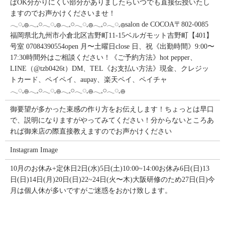
ばOK分かりにくい部分がありましたらいつでも直接伝授いたし
ますのでお声かけくださいませ！
𓂃◌𓈒𓐍𓂃𓈒𓏸𓂃◌𓈒𓐍𓂃𓈒𓏸𓂃◌𓈒𓐍𓂃𓈒𓏸𓂃◌𓈒𓐍salon de COCOA〒802-0085
福岡県北九州市小倉北区吉野町11-15ベルガモット吉野町【401】
号室︎ 07084390554open 月〜土曜日close 日、祝《出勤時間》9:00〜
17:30時間外はご相談ください！《ご予約方法》hot pepper、
LINE（@tzb0426t）DM、TEL《お支払い方法》現金、クレジッ
トカード、ペイペイ、aupay、楽天ペイ、ペイチャ
𓂃◌𓈒𓐍𓂃𓈒𓏸𓂃◌𓈒𓐍𓂃𓈒𓏸𓂃◌𓈒𓐍𓂃𓈒𓏸𓂃◌𓈒𓐍
御要望が多かった束感の作り方をお伝えします！ちょっとは早口
で、説明になりますがやってみてください！分からないところあ
れば御来店の際直接教えますのでお声かけください
Instagram Image
10月のお休み+定休日2日(水)5日(土)10:00~14:00お休み6日(日)13
日(日)14日(月)20日(日)22~24日(火〜木)大阪研修のため27日(日)今
月は個人休が多いですがご迷惑をおかけ致します。