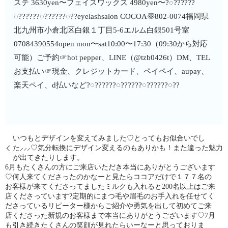
ステ 3630yen〜フェイスワックス 4980yen〜?◌??????
◌??????◌??????◌??eyelashsalon COCOA〠802-0074福岡県
北九州市小倉北区白銀１丁目5-6エルム白銀501号室︎
07084390554open mon〜sat10:00〜17:30（09:30から対応
可能）ご予約☞hot pepper、LINE（@tzb0426t）DM、TEL
お支払い☞現金、クレジットカード、ペイペイ、aupay、
楽天ペイ、d払いなど?◌??????◌??????◌??????◌??
いつもとデザインを変えてみました♡とってもお似合いでし
た⸝⸝⸝♡気分転換にデザイン変えるのもありかも！また違った魅力
が出てきたりします。
6月もたくさんの方にご来店いただき本当にありがとうございます
♡何人来てくださったのかなーと見たらココアだけで１７７名の
お客様が来てくださってましたミルクも入れると200名以上はご来
店くださっています?定期的にまつ毛や眉毛のお手入れを任せてく
ださっているリピーター様からご紹介や勇気を出して初めてご来
店くださった新規のお客様まで本当にありがとうございます♡7月
も引き続きたくさんの笑顔が見れたらいーなーと思っておりま