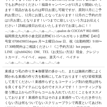
でもお声かけください！福袋キャンペーンが11月より開始いたし
ます！現品があるものは即日お渡し可能ですが、原則11月にご予
約お受けし、12月にお渡しとなっております！12月のご予約の方
は1月お渡しとなります！いつまでに欲しいという方はお伝えく
ださい！詳細は後日お伝えいたしますのでお楽しみに！！
𓂃◌𓈒𓐍𓂃𓈒𓏸𓂃◌𓈒𓐍𓂃𓈒𓏸𓂃◌𓈒𓐍𓂃𓈒𓏸𓂃◌𓈒𓐍salon de COCOA〒802-0085
福岡県北九州市小倉北区吉野町11-15ベルガモット吉野町【401】
号室︎ 07084390554open 月〜土曜日close 日、祝《出勤時間》9:00〜
17:30時間外はご相談ください！《ご予約方法》hot pepper、
LINE（@tzb0426t）DM、TEL《お支払い方法》現金、クレジッ
トカード、ペイペイ、aupay、楽天ペイ、ペイチャ
𓂃◌𓈒𓐍𓂃𓈒𓏸𓂃◌𓈒𓐍𓂃𓈒𓏸𓂃◌𓈒𓐍𓂃𓈒𓏸𓂃◌𓈒𓐍
束感まつ毛の作り方★御要望の多かった、または施術の際によく
聞かれる束感の作り方を動画にしてみております！ぜひ皆様実践
して見てください！束感作らずともコーティング剤の使用は持ち
を良くするアイテムになるのでオススメです！！コーティングを
使う際は上からの下からコームを入れていただくことをオススメ
しております！束感作る方はそのまま束感作っていただき作りた
くない方は何もついてないスクリューブラシで再度といてあげれ