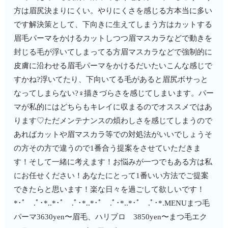
方は眉尻決まりにくい。やりにくさを感じる方本当に多い
です解決策として、下向きに生えてしまう方は︎カット︎する︎
眉毛パーマをかける︎カットしつつ眉マスカラなどで動きを
封じる毛が浮いてしまってる方︎眉マスカラなどで強制的に
皮膚に沿わせる︎眉毛パーマをかけるだいたいこんな感じで
すかね?浮いてたり、下向いてる毛があると眉尻ボサっと
なってしまらない?‍♀️描きづらさを感じてしまいます。パー
マが私的にはどちらもキレイに収まるのでオススメではあ
ります♡ただメンテナンスの煩わしさを感じてしまうので
あればカット︎や眉マスカラ等での対処法がいいでしょうそ
の方その方で違うので1番合う提案をさせていただきま
す！そして一緒に考えます！お悩みが一つでもある方は私
にお任せください！あなたにとって1番いい方法でご提案
できたらと思います！楽な日々を過ごして欲しいです！
*･ﾟ .ﾟ･*..*･ﾟ .ﾟ･*..*･ﾟ .ﾟ･*..*･ﾟ .ﾟ･*.MENUまつ毛
パーマ3630yen〜眉毛、ハリブロ 3850yen〜まつ毛エク