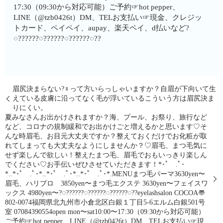
17:30（09:30から対応可能）ご予約☞hot pepper、
LINE（@tzb0426t）DM、TELお支払い☞現金、クレジッ
トカード、ペイペイ、aupay、楽天ペイ、d払いなど?
◌??????◌??????◌??????◌??
眉尻決まらない?‍♀️って方いらっしゃいますか？︎自眉が下向いて生
えている︎皮膚に沿ってなく毛が浮いているこういう方は眉尻決ま
りにくい。
夏みなさんお出かけされますか？海、プール、お祭り、旅行など
など、コロナの規制緩和でお出かけごと増えるかと思います♡そ
んな時眉毛、お目元大丈夫ですか？整えておくだけでお化粧が取
れてしまっても大丈夫なようにしませんか？♡眉毛、まつ毛気に
せず楽しんで欲しい！整えたまつ毛、眉毛でおもいっきり楽しん
でください♡お手伝いぜひさせていただきます！*･ﾟ .ﾟ･
*..*･ﾟ .ﾟ･*..*･ﾟ .ﾟ･*..*･ﾟ .ﾟ･*.MENUまつ毛パーマ3630yen〜
眉毛、ハリブロ 3850yen〜まつ毛エクステ 3630yen〜フェイスワ
ックス 4980yen〜?◌??????◌??????◌??????◌??eyelashsalon COCOA〠
802-0074福岡県北九州市小倉北区白銀１丁目5-6エルム白銀501号
室︎ 07084390554open mon〜sat10:00〜17:30（09:30から対応可能）
ご予約☞hot pepper、LINE（@tzb0426t）DM、TELお支払い☞現