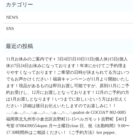
NEWS
SNS
11月お休みのご案内です‍♀️ 3日4日5日10日11日(個人休)15日(個人
休)17日24日お休みになっております！年末にかけてご予約埋ま
りやすくなっております！ご希望の日時が決まられてる方はいつ
でもお声かけください！福袋キャンペーンが11月より開始いたし
ます！現品があるものは即日お渡し可能ですが、原則11月にご予
約お受けし、12月にお渡しとなっております！12月のご予約の方
は1月お渡しとなります！いつまでに欲しいという方はお伝えく
ださい！詳細は後日お伝えいたしますのでお楽しみに！！
𓂃◌𓈒𓐍𓂃𓈒𓏸𓂃◌𓈒𓐍𓂃𓈒𓏸𓂃◌𓈒𓐍𓂃𓈒𓏸𓂃◌𓈒𓐍salon de COCOA〒802-0085
福岡県北九州市小倉北区吉野町11-15ベルガモット吉野町【401】
号室︎ 07084390554open 月〜土曜日close 日、祝《出勤時間》9:00〜
17:30時間外はご相談ください！《ご予約方法》hot pepper、