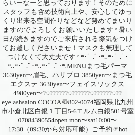
らいーなーと思っております！そのために
スタッフも含め技術向上や、安心してゆっ
くり出来る空間作りなどなど努めてまいり
ますのでよろしくお願いいたします‍♀️暑い
日が続きますのでご来店される際気をつけ
てお越しくださいませ！マスクも無理して
つけなくて大丈夫です‍♀️*･ﾟ .ﾟ･*..*･ﾟ .ﾟ･
*..*･ﾟ .ﾟ･*..*･ﾟ .ﾟ･*.MENUまつ毛パーマ
3630yen〜眉毛、ハリブロ 3850yen〜まつ毛
エクステ 3630yen〜フェイスワックス
4980yen〜?◌??????◌??????◌??????◌??
eyelashsalon COCOA〠802-0074福岡県北九州
市小倉北区白銀１丁目5-6エルム白銀501号室︎
07084390554open mon〜sat10:00〜
17:30（09:30から対応可能）ご予約☞hot