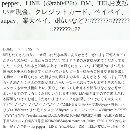
pepper、LINE（@tzb0426t）DM、TELお支払
い☞現金、クレジットカード、ペイペイ、
aupay、楽天ペイ、d払いなど?◌??????◌??????
◌??????◌??
HOME
SNS
6月もたくさんの方にご来店いただき本当にありがとうございます♡何人来てく
ださったのかなーと見たらココアだけで１７７名のお客様が来てくださってま
したミルクも入れると200名以上はご来店くださっています?定期的にまつ毛や
眉毛のお手入れを任せてくださっているリピーター様からご紹介や勇気を出し
て初めてご来店くださった新規のお客様まで本当にありがとうございます♡7月
も引き続きたくさんの笑顔が見れたらいーなーと思っております！そのために
スタッフも含め技術向上や、安心してゆっくり出来る空間作りなどなど努めて
まいりますのでよろしくお願いいたします‍♀️暑い日が続きますのでご来店され
る際気をつけてお越しくださいませ！マスクも無理してつけなくて大丈夫で
す‍♀️*･ﾟ .ﾟ･*..*･ﾟ .ﾟ･*..*･ﾟ .ﾟ･*..*･ﾟ .ﾟ･*.MENUまつ毛パーマ3630yen〜眉毛、ハ
リブロ 3850yen〜まつ毛エクステ 3630yen〜フェイスワックス 4980yen〜?◌??????
◌??????◌??????◌??eyelashsalon COCOA〠802-0074福岡県北九州市小倉北区白銀１
丁目5-6エルム白銀501号室︎ 07084390554open mon〜sat10:00〜17:30（09:30から対
応可能）ご予約☞hot pepper、LINE（@tzb0426t）DM、TELお支払い☞現金、ク