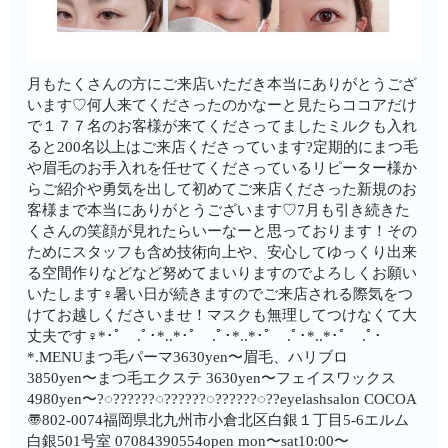
月もたくさんの方にご来店いただき本当にありがとうござ
います♡何人来てくださったのかなーと見たらココアだけ
で１７７名のお客様が来てくださってましたミルクも入れ
ると200名以上はご来店くださっています?定期的にまつ毛
や眉毛のお手入れを任せてくださっているリピーター様か
らご紹介や勇気を出して初めてご来店くださった新規のお
客様まで本当にありがとうございます♡7月も引き続きた
くさんの笑顔が見れたらいーなーと思っております！その
ためにスタッフも含め技術向上や、安心してゆっくり出来
る空間作りなどなど努めてまいりますのでよろしくお願い
いたします‍♀️暑い日が続きますのでご来店される際気をつ
けてお越しくださいませ！マスクも無理してつけなくて大
丈夫です‍♀️*･ﾟ .ﾟ･*..*･ﾟ .ﾟ･*..*･ﾟ .ﾟ･*..*･ﾟ .ﾟ･
*.MENUまつ毛パーマ3630yen〜眉毛、ハリブロ
3850yen〜まつ毛エクステ 3630yen〜フェイスワックス
4980yen〜?◌??????◌??????◌??????◌??eyelashsalon COCOA
〠802-0074福岡県北九州市小倉北区白銀１丁目5-6エルム
白銀501号室︎ 07084390554open mon〜sat10:00〜