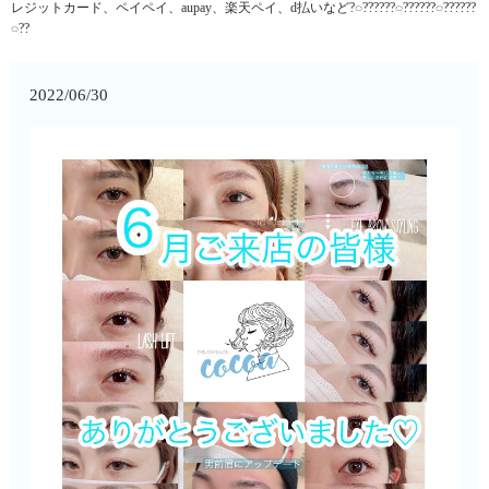
レジットカード、ペイペイ、aupay、楽天ペイ、d払いなど?◌??????◌??????◌??????
◌??
2022/06/30