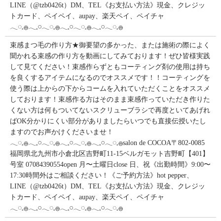
LINE（@tzb0426t）DM、TEL《お支払い方法》現金、クレジッ
トカード、ペイペイ、aupay、楽天ペイ、ペイチャ
𓂃◌𓈒𓐍𓂃𓈒𓏸𓂃◌𓈒𓐍𓂃𓈒𓏸𓂃◌𓈒𓐍𓂃𓈒𓏸𓂃◌𓈒𓐍
束感まつ毛の作り方★御要望の多かった、または施術の際によく
聞かれる束感の作り方を動画にしてみております！ぜひ皆様実践
して見てください！束感作らずともコーティング剤の使用は持ち
を良くするアイテムになるのでオススメです！！コーティングを
使う際は上からの下からコームを入れていただくことをオススメ
しております！束感作る方はそのまま束感作っていただき作りた
くない方は何もついてないスクリューブラシで再度といてあげれ
ばOK分かりにくい部分がありましたらいつでも直接伝授いたし
ますのでお声かけくださいませ！
𓂃◌𓈒𓐍𓂃𓈒𓏸𓂃◌𓈒𓐍𓂃𓈒𓏸𓂃◌𓈒𓐍𓂃𓈒𓏸𓂃◌𓈒𓐍salon de COCOA〒802-0085
福岡県北九州市小倉北区吉野町11-15ベルガモット吉野町【401】
号室︎ 07084390554open 月〜土曜日close 日、祝《出勤時間》9:00〜
17:30時間外はご相談ください！《ご予約方法》hot pepper、
LINE（@tzb0426t）DM、TEL《お支払い方法》現金、クレジッ
トカード、ペイペイ、aupay、楽天ペイ、ペイチャ
𓂃◌𓈒𓐍𓂃𓈒𓏸𓂃◌𓈒𓐍𓂃𓈒𓏸𓂃◌𓈒𓐍𓂃𓈒𓏸𓂃◌𓈒𓐍